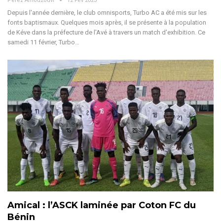
Perez Amouzouvi
12 Fév 2023
Depuis l'année dernière, le club omnisports, Turbo AC a été mis sur les
fonts baptismaux. Quelques mois après, il se présente à la population
de Kéve dans la préfecture de l'Avé à travers un match d'exhibition. Ce
samedi 11 février, Turbo…
Amical : l’ASCK laminée par Coton FC du
Bénin