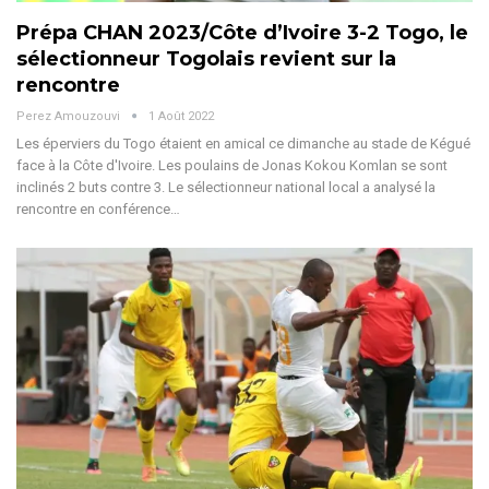
Prépa CHAN 2023/Côte d’Ivoire 3-2 Togo, le
sélectionneur Togolais revient sur la
rencontre
Perez Amouzouvi
1 Août 2022
Les éperviers du Togo étaient en amical ce dimanche au stade de Kégué
face à la Côte d'Ivoire. Les poulains de Jonas Kokou Komlan se sont
inclinés 2 buts contre 3. Le sélectionneur national local a analysé la
rencontre en conférence…