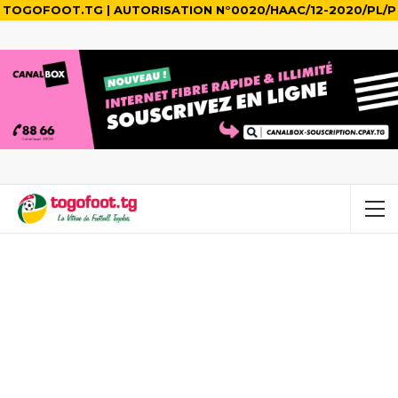
TOGOFOOT.TG | AUTORISATION N°0020/HAAC/12-2020/PL/P