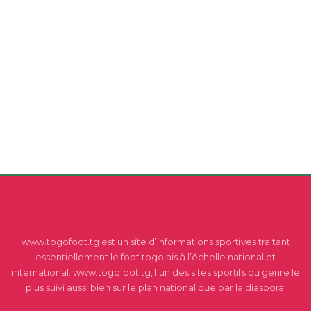
www.togofoot.tg est un site d’informations sportives traitant
essentiellement le foot togolais à l’échelle national et
international. www.togofoot.tg, l’un des sites sportifs du genre le
plus suivi aussi bien sur le plan national que par la diaspora.