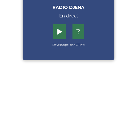
RADIO DJENA
En direct
▶️
?
Développé par OTIYA