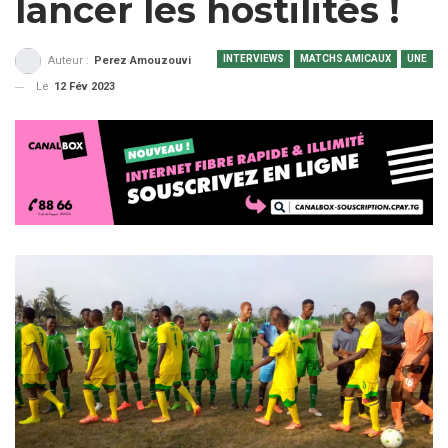
lancer les hostilités !
INTERVIEWS
MATCHS AMICAUX
UNE
Auteur :
Perez Amouzouvi
Le
12 Fév 2023