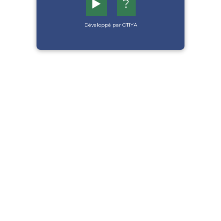
▶️
?
Développé par OTIYA