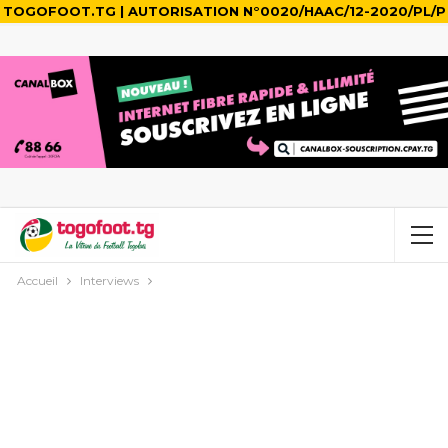
TOGOFOOT.TG | AUTORISATION N°0020/HAAC/12-2020/PL/P
Accueil
Interviews