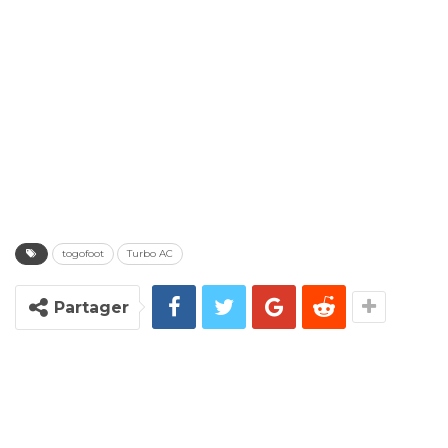
togofoot
Turbo AC
Partager