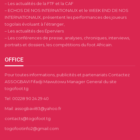
– Les actualités de la FTF et la CAF
– ECHOS DE NOS INTERNATIONAUX et le WEEK END DE NOS
INTERNATIONAUX, présentent les performances des joueurs
togolais évoluant à l’étranger,
– Les actualités des Éperviers
– Les conférences de presse, analyses, chroniques, interviews,
portraits et dossiers, les compétitions du foot Africain.
OFFICE
Pour toutes informations, publicités et partenariats Contactez
ASSOGBAVI Fifadji Mawutowu Manager General du site
togofoot.tg
Tel: 00228 90 24 29 40
Mail: assogbavi83@yahoo.fr
contacts@togofoot.tg
togofootinfo2@gmail.com