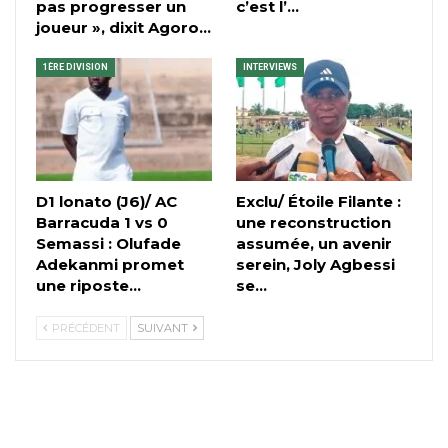
pas progresser un
c’est l’…
joueur », dixit Agoro…
1ÈRE DIVISION
INTERVIEWS
D1 lonato (J6)/ AC
Exclu/ Étoile Filante :
Barracuda 1 vs 0
une reconstruction
Semassi : Olufade
assumée, un avenir
Adekanmi promet
serein, Joly Agbessi
une riposte…
se…
PRÉCÉDENT
SUIVANT