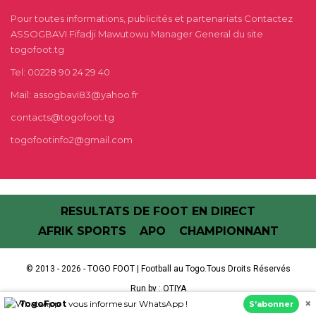
Pour toutes informations, publicités et partenariats Contactez
ASSOGBAVI Fifadji Mawutowu Manager General du site
togofoot.tg
Tel: 00228 90 24 29 40
Mail: assogbavi83@yahoo.fr
contacts@togofoot.tg
togofootinfo2@gmail.com
RESULTATS DE FOOT EN DIRECT
AFRIK SPORTS
APO
CHAMPIONNANT
© 2013 - 2026 - TOGO FOOT | Football au Togo.Tous Droits Réservés
Run by :
OTIYA
×
TogoFoot
vous informe sur WhatsApp !
S’abonner