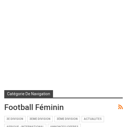
Catégorie De Navigation
Football Féminin
3E DIVISION
3EME DIVISION
3ÈME DIVISION
ACTUALITES
AFRIQUE - INTERNATIONAL
ANNONCES/OFFRES