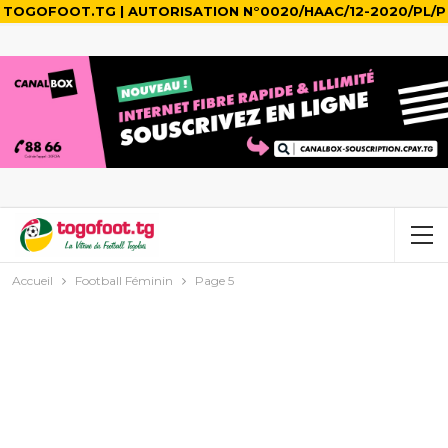
TOGOFOOT.TG | AUTORISATION N°0020/HAAC/12-2020/PL/P
Accueil
Football Féminin
Page 5