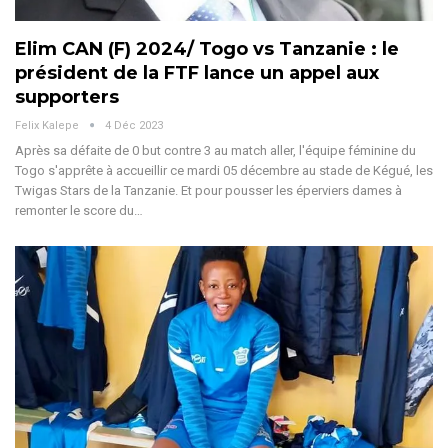
Elim CAN (F) 2024/ Togo vs Tanzanie : le
président de la FTF lance un appel aux
supporters
Felix Kalepe
4 Déc 2023
Après sa défaite de 0 but contre 3 au match aller, l'équipe féminine du
Togo s'apprête à accueillir ce mardi 05 décembre au stade de Kégué, les
Twigas Stars de la Tanzanie. Et pour pousser les éperviers dames à
remonter le score du
…