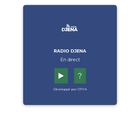
RADIO DJENA
En direct
▶️
?
Développé par OTIYA