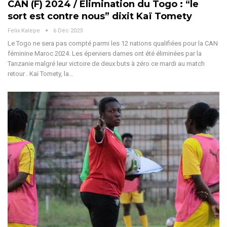
CAN (F) 2024 / Élimination du Togo : “le
sort est contre nous” dixit Kaï Tomety
Felix Kalepe
6 Déc 2023
Le Togo ne sera pas compté parmi les 12 nations qualifiées pour la CAN
féminine Maroc 2024. Les éperviers dames ont été éliminées par la
Tanzanie malgré leur victoire de deux buts à zéro ce mardi au match
retour . Kaï Tomety, la
…