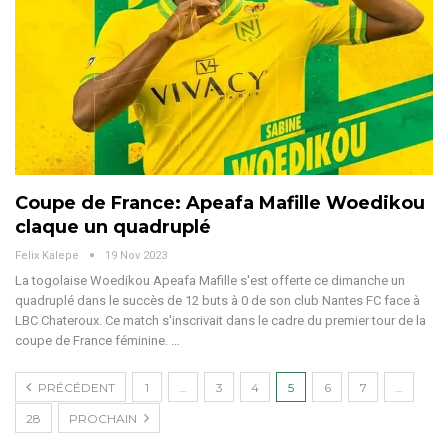
Coupe de France: Apeafa Mafille Woedikou
claque un quadruplé
Felix Kalepe
19 Nov 2023
La togolaise Woedikou Apeafa Mafille s'est offerte ce dimanche un
quadruplé dans le succès de 12 buts à 0 de son club Nantes FC face à
LBC Chateroux. Ce match s'inscrivait dans le cadre du premier tour de la
coupe de France féminine.
…
PRÉCÉDENT
1
…
3
4
5
6
7
…
28
PROCHAIN