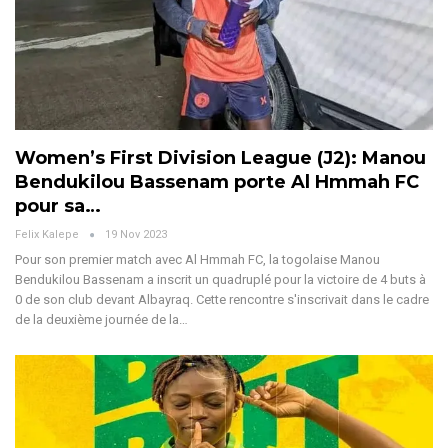
Women’s First Division League (J2): Manou
Bendukilou Bassenam porte Al Hmmah FC
pour sa…
Felix Kalepe
19 Nov 2023
Pour son premier match avec Al Hmmah FC, la togolaise Manou
Bendukilou Bassenam a inscrit un quadruplé pour la victoire de 4 buts à
0 de son club devant Albayraq. Cette rencontre s'inscrivait dans le cadre
de la deuxième journée de la
…