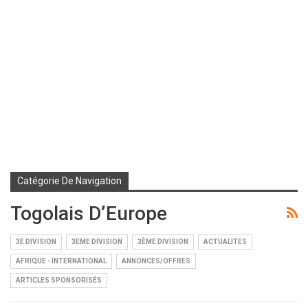
Catégorie De Navigation
Togolais D’Europe
3E DIVISION
3EME DIVISION
3ÈME DIVISION
ACTUALITES
AFRIQUE - INTERNATIONAL
ANNONCES/OFFRES
ARTICLES SPONSORISÉS