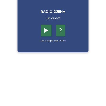
RADIO DJENA
En direct
▶️
?
Développé par OTIYA