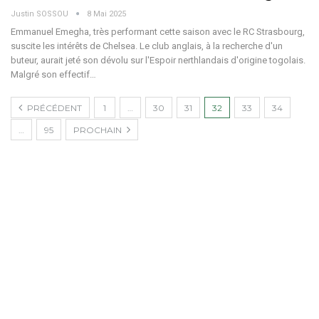
Justin SOSSOU
8 Mai 2025
Emmanuel Emegha, très performant cette saison avec le RC Strasbourg,
suscite les intérêts de Chelsea. Le club anglais, à la recherche d'un
buteur, aurait jeté son dévolu sur l'Espoir nerthlandais d'origine togolais.
Malgré son effectif
…
PRÉCÉDENT
1
…
30
31
32
33
34
…
95
PROCHAIN