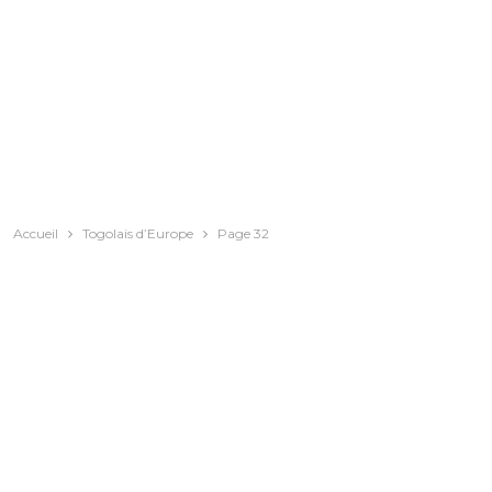
Accueil
Togolais d’Europe
Page 32