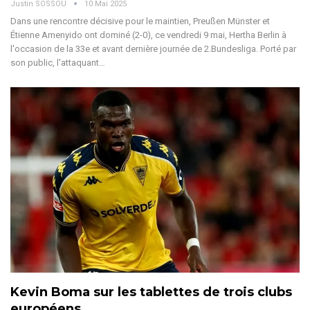
Justin SOSSOU
10 Mai 2025
Dans une rencontre décisive pour le maintien, Preußen Münster et
Étienne Amenyido ont dominé (2-0), ce vendredi 9 mai, Hertha Berlin à
l'occasion de la 33e et avant dernière journée de 2.Bundesliga.
Porté par
son public, l'attaquant
…
Kevin Boma sur les tablettes de trois clubs
européens