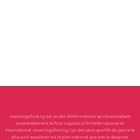
www.togofoot.tg est un site d’informations sportives traitant
essentiellement le foot togolais à l’échelle national et
international. www.togofoot.tg, l’un des sites sportifs du genre le
plus suivi aussi bien sur le plan national que par la diaspora.