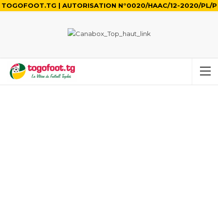
TOGOFOOT.TG | AUTORISATION N°0020/HAAC/12-2020/PL/P