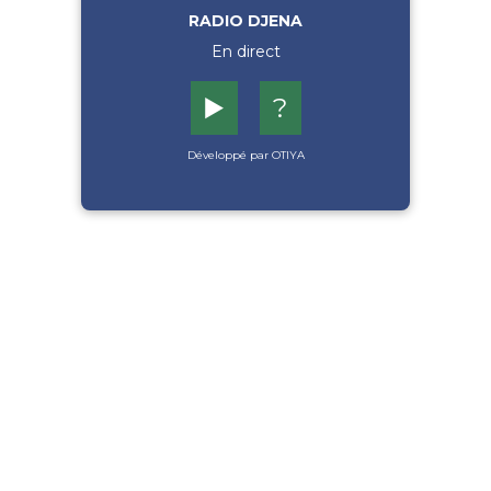
RADIO DJENA
En direct
▶️
?
Développé par OTIYA