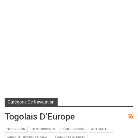
Catégorie De Navigation
Togolais D’Europe
3E DIVISION
3EME DIVISION
3ÈME DIVISION
ACTUALITES
AFRIQUE - INTERNATIONAL
ANNONCES/OFFRES