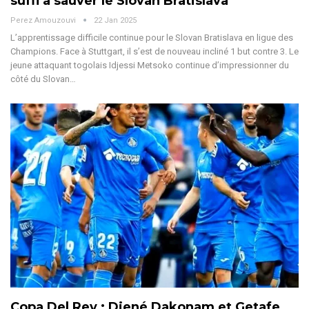
suffi à sauver le Slovan Bratislava
Perez Amouzouvi
22 Jan 2025
L’apprentissage difficile continue pour le Slovan Bratislava en ligue des
Champions. Face à Stuttgart, il s’est de nouveau incliné 1 but contre 3.
Le
jeune attaquant togolais Idjessi Metsoko continue d’impressionner du
côté du Slovan
…
Copa Del Rey : Djené Dakonam et Getafe