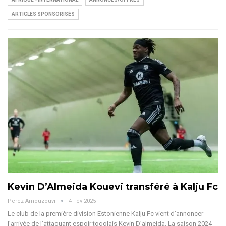
ARTICLES SPONSORISÉS
Kevin D’Almeida Kouevi transféré à Kalju Fc
Perez Amouzouvi
4 Fév 2025
Le club de la première division Estonienne Kalju Fc vient d’annoncer
l’arrivée de l’attaquant espoir togolais Kevin D’almeida.
La saison 2024-