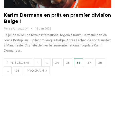
Karim Dermane en prêt en premier division
Belge !
Perez Amouzouvi
14 Jan 2025
Le jeune milieu de terrain international togolais Karim Dermane part en
prêt à Kortrijk en Jupiler pro league Belge.
Après l’échec de son transfert
à Manchester City l’été dernier, le jeune international Togolais Karim
Dermane a
…
PRÉCÉDENT
1
…
34
35
36
37
38
…
95
PROCHAIN