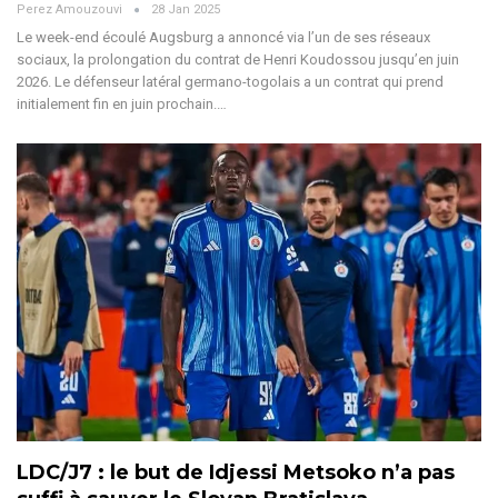
Perez Amouzouvi
28 Jan 2025
Le week-end écoulé Augsburg a annoncé via l’un de ses réseaux
sociaux, la prolongation du contrat de Henri Koudossou jusqu’en juin
2026.
Le défenseur latéral germano-togolais a un contrat qui prend
initialement fin en juin prochain.
…
LDC/J7 : le but de Idjessi Metsoko n’a pas