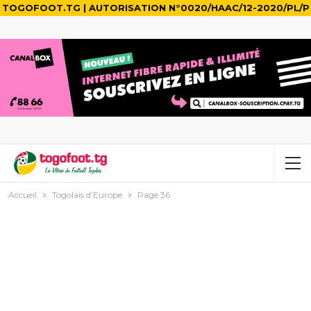
TOGOFOOT.TG | AUTORISATION N°0020/HAAC/12-2020/PL/P
Accueil
Togolais d’Europe
Page 36