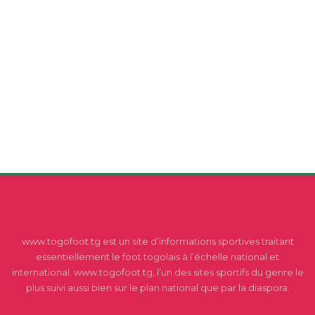
www.togofoot.tg est un site d’informations sportives traitant
essentiellement le foot togolais à l’échelle national et
international. www.togofoot.tg, l’un des sites sportifs du genre le
plus suivi aussi bien sur le plan national que par la diaspora.