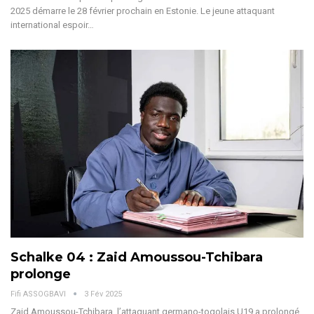
2025 démarre le 28 février prochain en Estonie. Le jeune attaquant
international espoir
…
Schalke 04 : Zaid Amoussou-Tchibara
prolonge
Fifi ASSOGBAVI
3 Fév 2025
Zaid Amoussou-Tchibara, l’attaquant germano-togolais U19 a prolongé