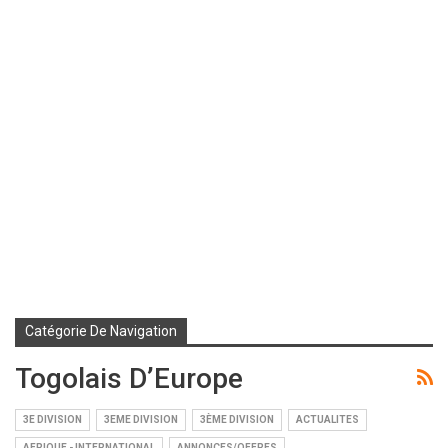
Catégorie De Navigation
Togolais D’Europe
3E DIVISION
3EME DIVISION
3ÈME DIVISION
ACTUALITES
AFRIQUE - INTERNATIONAL
ANNONCES/OFFRES