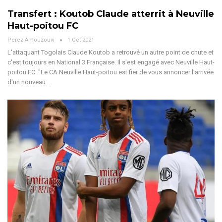
Transfert : Koutob Claude atterrit à Neuville
Haut-poitou FC
Perez Amouzouvi
1 Oct 2021
L'attaquant Togolais Claude Koutob a retrouvé un autre point de chute et
c'est toujours en National 3 Française. Il s'est engagé avec Neuville Haut-
poitou FC. "Le CA Neuville Haut-poitou est fier de vous annoncer l'arrivée
d'un nouveau…