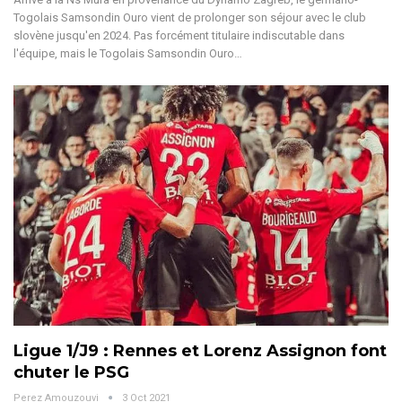
Togolais Samsondin Ouro vient de prolonger son séjour avec le club
slovène jusqu'en 2024. Pas forcément titulaire indiscutable dans
l'équipe, mais le Togolais Samsondin Ouro…
Ligue 1/J9 : Rennes et Lorenz Assignon font
chuter le PSG
Perez Amouzouvi
3 Oct 2021