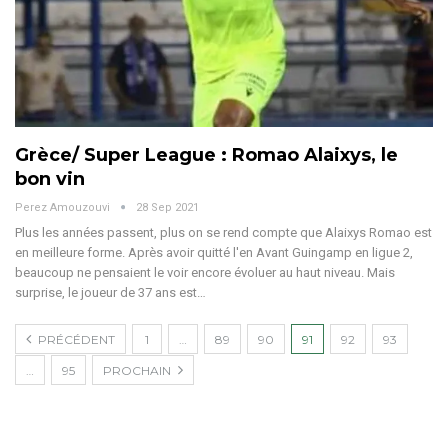
Grèce/ Super League : Romao Alaixys, le
bon vin
Perez Amouzouvi
28 Sep 2021
Plus les années passent, plus on se rend compte que Alaixys Romao est
en meilleure forme. Après avoir quitté l'en Avant Guingamp en ligue 2,
beaucoup ne pensaient le voir encore évoluer au haut niveau. Mais
surprise, le joueur de 37 ans est…
PRÉCÉDENT
1
…
89
90
91
92
93
…
95
PROCHAIN