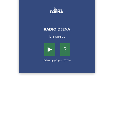
RADIO DJENA
En direct
▶️
?
Développé par OTIYA