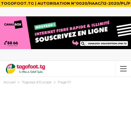
TOGOFOOT.TG | AUTORISATION N°0020/HAAC/12-2020/PL/P
Accueil
Togolais d’Europe
Page 91