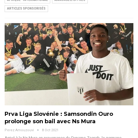
ARTICLES SPONSORISÉS
Prva Liga Slovénie : Samsondin Ouro
prolonge son bail avec Ns Mura
Perez Amouzouvi
8 Oct 2021
Arrivé à la Ns Mura en provenance du Dynamo Zagreb, le germano-