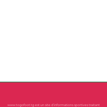
www.togofoot.tg est un site d’informations sportives traitant