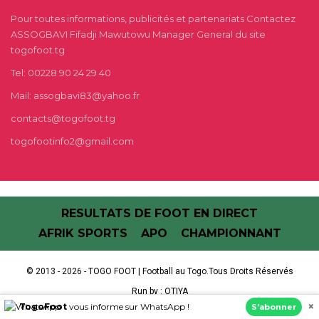
Pour toutes informations, publicités et partenariats Contactez
ASSOGBAVI Fifadji Mawutowu Manager General du site
togofoot.tg
Tel: 00228 90 24 29 40
Mail: assogbavi83@yahoo.fr
contacts@togofoot.tg
togofootinfo2@gmail.com
RESULTATS DE FOOT EN DIRECT
AFRIK SPORTS
APO
CHAMPIONNANT
© 2013 - 2026 - TOGO FOOT | Football au Togo.Tous Droits Réservés
Run by :
OTIYA
×
TogoFoot
vous informe sur WhatsApp !
S’abonner