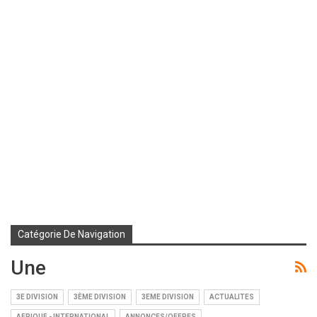
Catégorie De Navigation
Une
3E DIVISION
3ÈME DIVISION
3EME DIVISION
ACTUALITES
AFRIQUE - INTERNATIONAL
ANNONCES/OFFRES