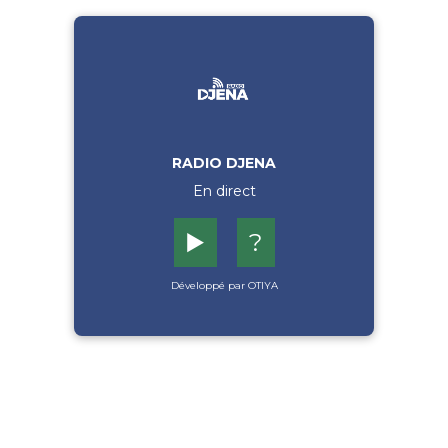
RADIO DJENA
En direct
▶️
?
Développé par OTIYA