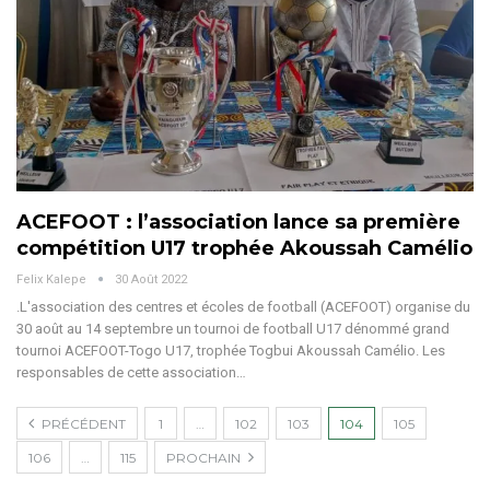
ACEFOOT : l’association lance sa première
compétition U17 trophée Akoussah Camélio
Felix Kalepe
30 Août 2022
.L'association des centres et écoles de football (ACEFOOT) organise du
30 août au 14 septembre un tournoi de football U17 dénommé grand
tournoi ACEFOOT-Togo U17, trophée Togbui Akoussah Camélio. Les
responsables de cette association…
PRÉCÉDENT
1
…
102
103
104
105
106
…
115
PROCHAIN