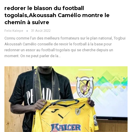
redorer le blason du football
togolais,Akoussah Camélio montre le
chemin à suivre
Felix Kalepe
31 Août 2022
Connu comme l'un des meilleurs formateurs sur le plan national, Togbui
Akoussah Camélio conseille de revoir le football à la base pour
redonner un essor au football togolais qui se cherche depuis un
moment. On ne peut parler de la…