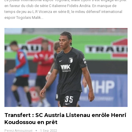
en faveur du club de série C italienne Fidelis Andria. En manque de
temps de jeu au L.R Vicenza en série B, le milieu défensif international
espoir Togolais Malik…
Transfert : SC Austria Listenau enrôle Henri
Koudossou en prêt
Perez Amouzouvi
1 Sep 2022