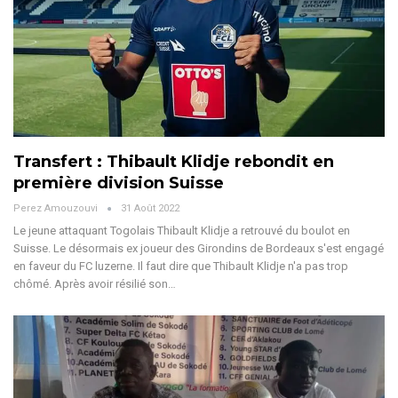
Transfert : Thibault Klidje rebondit en
première division Suisse
Perez Amouzouvi
31 Août 2022
Le jeune attaquant Togolais Thibault Klidje a retrouvé du boulot en
Suisse. Le désormais ex joueur des Girondins de Bordeaux s'est engagé
en faveur du FC luzerne. Il faut dire que Thibault Klidje n'a pas trop
chômé. Après avoir résilié son…