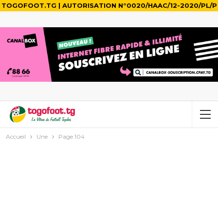
TOGOFOOT.TG | AUTORISATION N°0020/HAAC/12-2020/PL/P
Accueil
Une
Page 104