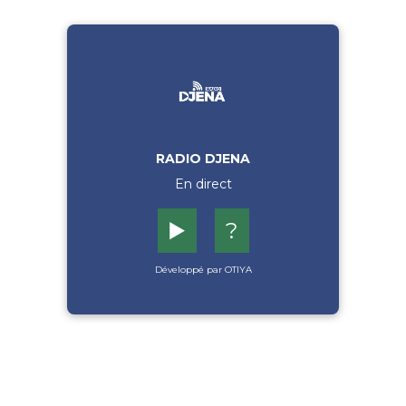
RADIO DJENA
En direct
▶️
?
Développé par OTIYA