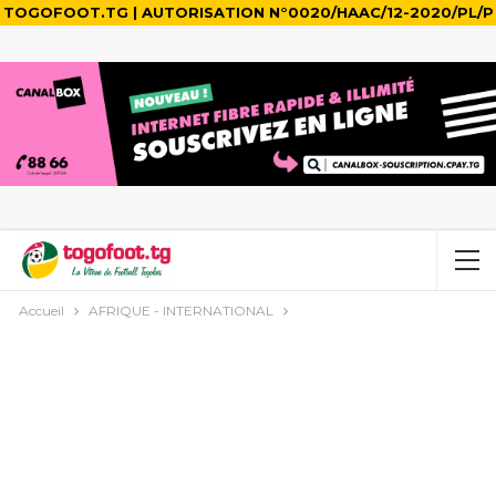
TOGOFOOT.TG | AUTORISATION N°0020/HAAC/12-2020/PL/P
Accueil
AFRIQUE - INTERNATIONAL