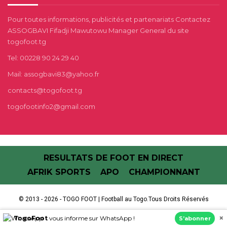
Pour toutes informations, publicités et partenariats Contactez
ASSOGBAVI Fifadji Mawutowu Manager General du site
togofoot.tg
Tel: 00228 90 24 29 40
Mail: assogbavi83@yahoo.fr
contacts@togofoot.tg
togofootinfo2@gmail.com
RESULTATS DE FOOT EN DIRECT
AFRIK SPORTS
APO
CHAMPIONNANT
© 2013 - 2026 - TOGO FOOT | Football au Togo.Tous Droits Réservés
Run by :
OTIYA
×
TogoFoot
vous informe sur WhatsApp !
S’abonner