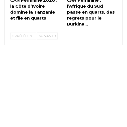
CAN Féminine 2026 :
CAN Féminine :
la Côte d’Ivoire
l’Afrique du Sud
domine la Tanzanie
passe en quarts, des
et file en quarts
regrets pour le
Burkina…
PRÉCÉDENT
SUIVANT