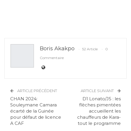
Boris Akakpo
52 Article
0
Commentaire
ARTICLE PRÉCÉDENT
ARTICLE SUIVANT
CHAN 2024:
D1 Lonato/J5 : les
Souleymane Camara
flèches pimentées
écarté de la Guinée
accueillent les
pour défaut de licence
chauffeurs de Kara-
A CAF
tout le programme