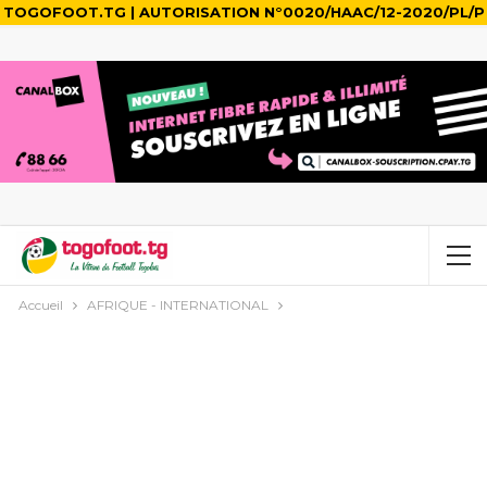
TOGOFOOT.TG | AUTORISATION N°0020/HAAC/12-2020/PL/P
Accueil
AFRIQUE - INTERNATIONAL