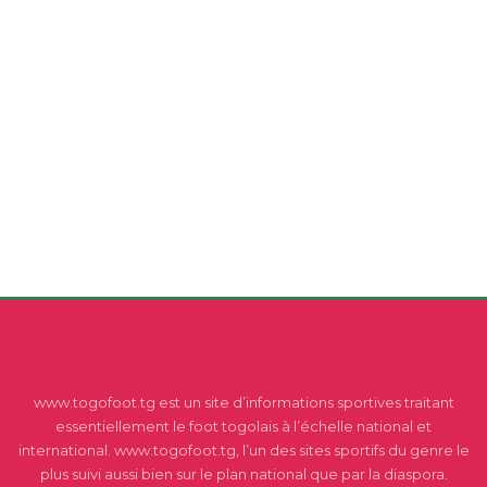
www.togofoot.tg est un site d’informations sportives traitant
essentiellement le foot togolais à l’échelle national et
international. www.togofoot.tg, l’un des sites sportifs du genre le
plus suivi aussi bien sur le plan national que par la diaspora.