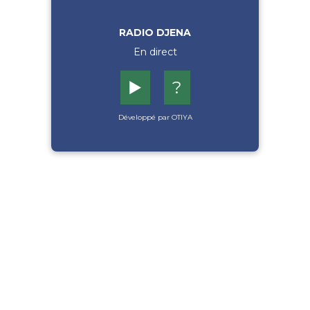
RADIO DJENA
En direct
▶️
?
Développé par OTIYA