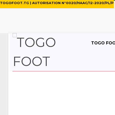
TOGOFOOT.TG | AUTORISATION N°0020/HAAC/12-2020/PL/P
TOGO FO