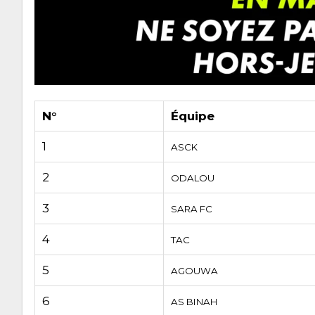
N°
Équipe
1
ASCK
2
ODALOU
3
SARA FC
4
TAC
5
AGOUWA
6
AS BINAH