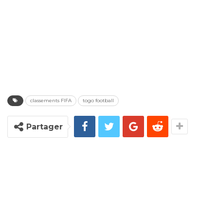
classements FIFA
togo football
Partager