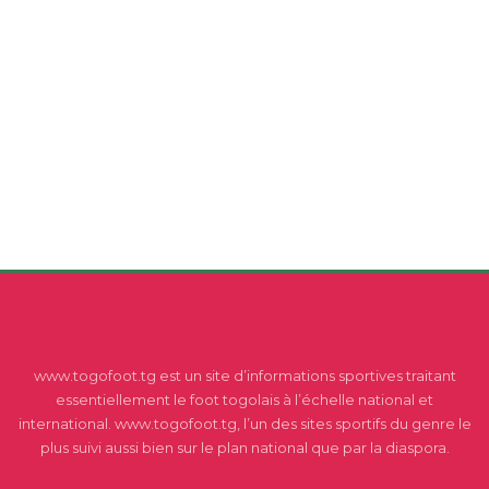
www.togofoot.tg est un site d’informations sportives traitant
essentiellement le foot togolais à l’échelle national et
international. www.togofoot.tg, l’un des sites sportifs du genre le
plus suivi aussi bien sur le plan national que par la diaspora.