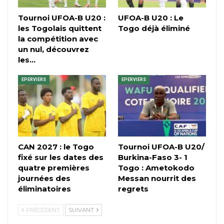
Tournoi UFOA-B U20 :
UFOA-B U20 : Le
les Togolais quittent
Togo déjà éliminé
la compétition avec
un nul, découvrez
les…
EPERVIERS
EPERVIERS
CAN 2027 : le Togo
Tournoi UFOA-B U20/
fixé sur les dates des
Burkina-Faso 3- 1
quatre premières
Togo : Ametokodo
journées des
Messan nourrit des
éliminatoires
regrets
PRÉCÉDENT
SUIVANT