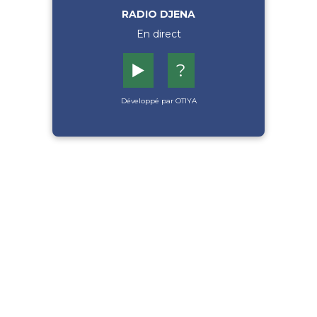
RADIO DJENA
En direct
▶️
?
Développé par OTIYA