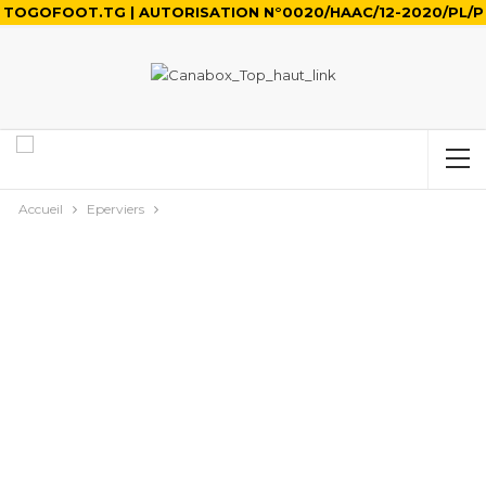
TOGOFOOT.TG | AUTORISATION N°0020/HAAC/12-2020/PL/P
Accueil
Eperviers