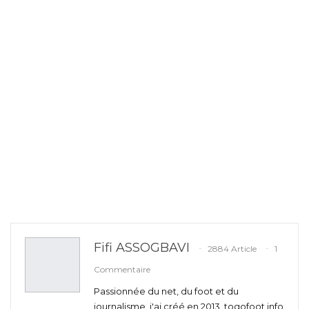
Fifi ASSOGBAVI
2884 Article
1
Commentaire
Passionnée du net, du foot et du
journalisme, j'ai créé en 2013, togofoot.info