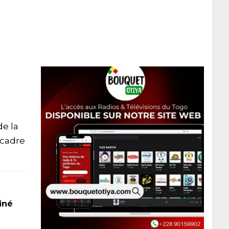
de la
 cadre
iné