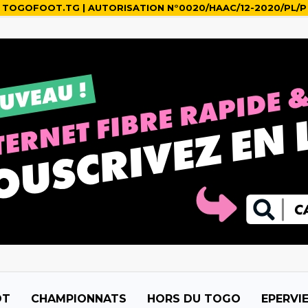
TOGOFOOT.TG | AUTORISATION N°0020/HAAC/12-2020/PL/P
OT
CHAMPIONNATS
HORS DU TOGO
EPERVI