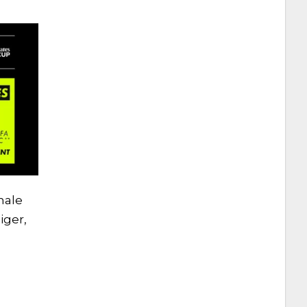
nale
iger,