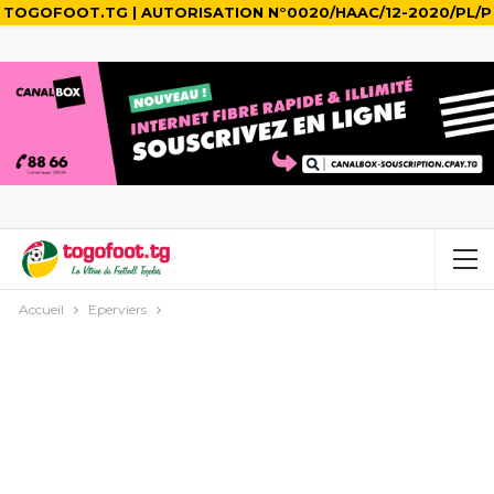
TOGOFOOT.TG | AUTORISATION N°0020/HAAC/12-2020/PL/P
Accueil
Eperviers