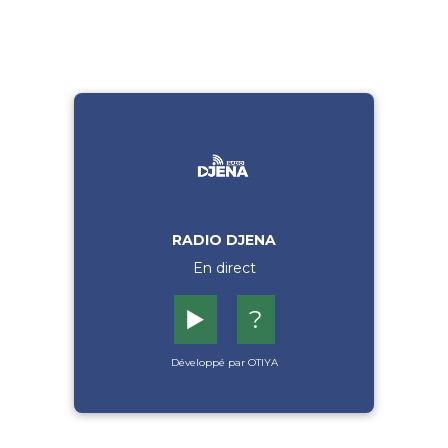
RADIO DJENA
En direct
▶️
?
Développé par OTIYA