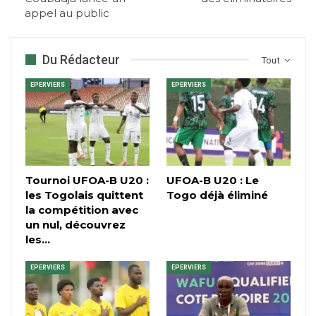
appel au public
Du Rédacteur
Tout
EPERVIERS
EPERVIERS
Tournoi UFOA-B U20 :
UFOA-B U20 : Le
les Togolais quittent
Togo déjà éliminé
la compétition avec
un nul, découvrez
les…
EPERVIERS
EPERVIERS