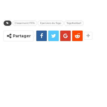
Classement FIFA
Eperviers du Togo
Togofootball
Partager