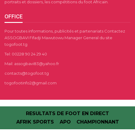
portraits et dossiers, les compétitions du foot Africain.
OFFICE
Pour toutes informations, publicités et partenariats Contactez
ASSOGBAVI Fifadji Mawutowu Manager General du site
togofoot.tg
Tel: 00228 90 24 29 40
Mail: assogbavi83@yahoo.fr
contacts@togofoot.tg
togofootinfo2@gmail.com
RESULTATS DE FOOT EN DIRECT
AFRIK SPORTS
APO
CHAMPIONNANT