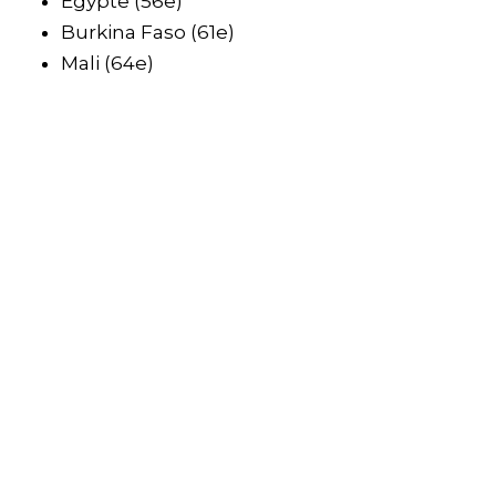
Egypte (56e)
Burkina Faso (61e)
Mali (64e)