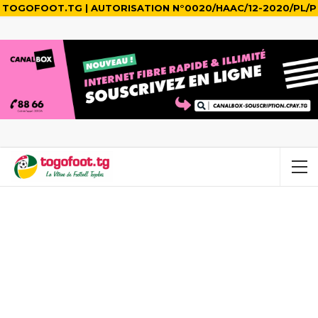
TOGOFOOT.TG | AUTORISATION N°0020/HAAC/12-2020/PL/P