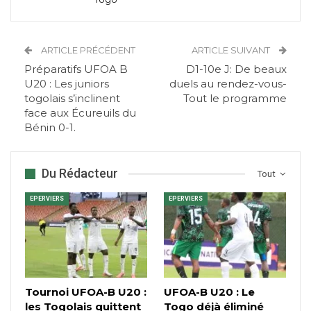
ARTICLE PRÉCÉDENT
ARTICLE SUIVANT
Préparatifs UFOA B
D1-10e J: De beaux
U20 : Les juniors
duels au rendez-vous-
togolais s’inclinent
Tout le programme
face aux Écureuils du
Bénin 0-1.
Du Rédacteur
Tout
EPERVIERS
EPERVIERS
Tournoi UFOA-B U20 :
UFOA-B U20 : Le
les Togolais quittent
Togo déjà éliminé