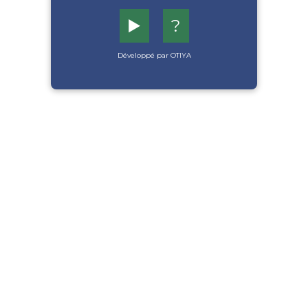
▶️
?
Développé par OTIYA