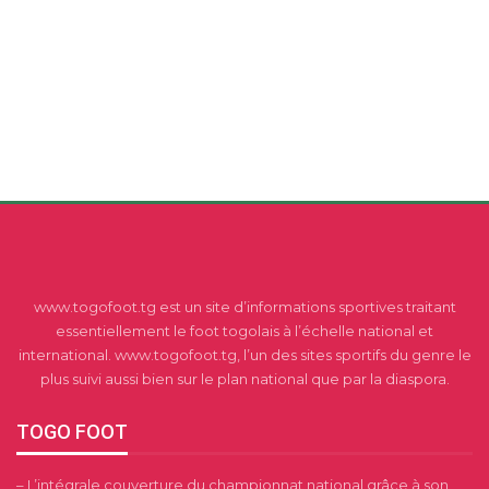
www.togofoot.tg est un site d’informations sportives traitant
essentiellement le foot togolais à l’échelle national et
international. www.togofoot.tg, l’un des sites sportifs du genre le
plus suivi aussi bien sur le plan national que par la diaspora.
TOGO FOOT
– L’intégrale couverture du championnat national grâce à son