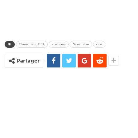
Classement FIFA
eperviers
Novembre
une
Partager