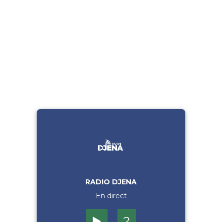
RADIO DJENA
En direct
▶️
?