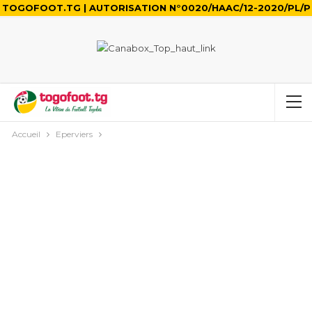
TOGOFOOT.TG | AUTORISATION N°0020/HAAC/12-2020/PL/P
Accueil
Eperviers