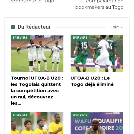
représente le Togo
comparateur de
bookmakers au Togo
Du Rédacteur
Tout
EPERVIERS
EPERVIERS
Tournoi UFOA-B U20 :
UFOA-B U20 : Le
les Togolais quittent
Togo déjà éliminé
la compétition avec
un nul, découvrez
les…
EPERVIERS
EPERVIERS