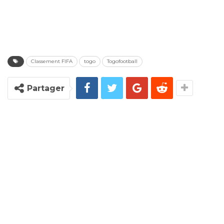
Classement FIFA
togo
Togofootball
Partager