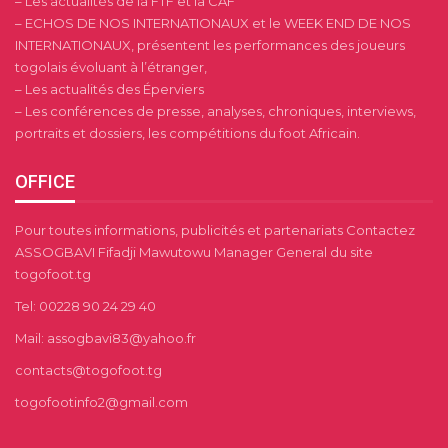
– Les actualités de la FTF et la CAF
– ECHOS DE NOS INTERNATIONAUX et le WEEK END DE NOS
INTERNATIONAUX, présentent les performances des joueurs
togolais évoluant à l’étranger,
– Les actualités des Éperviers
– Les conférences de presse, analyses, chroniques, interviews,
portraits et dossiers, les compétitions du foot Africain.
OFFICE
Pour toutes informations, publicités et partenariats Contactez
ASSOGBAVI Fifadji Mawutowu Manager General du site
togofoot.tg
Tel: 00228 90 24 29 40
Mail: assogbavi83@yahoo.fr
contacts@togofoot.tg
togofootinfo2@gmail.com