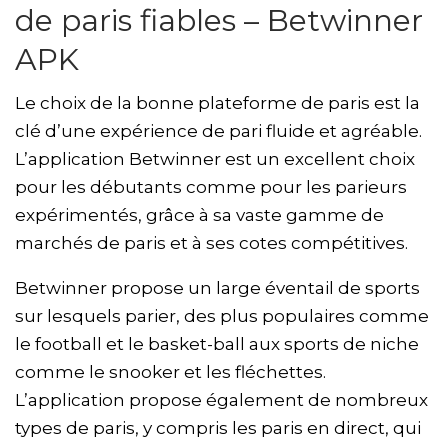
de paris fiables – Betwinner
APK
Le choix de la bonne plateforme de paris est la
clé d’une expérience de pari fluide et agréable.
L’application Betwinner est un excellent choix
pour les débutants comme pour les parieurs
expérimentés, grâce à sa vaste gamme de
marchés de paris et à ses cotes compétitives.
Betwinner propose un large éventail de sports
sur lesquels parier, des plus populaires comme
le football et le basket-ball aux sports de niche
comme le snooker et les fléchettes.
L’application propose également de nombreux
types de paris, y compris les paris en direct, qui