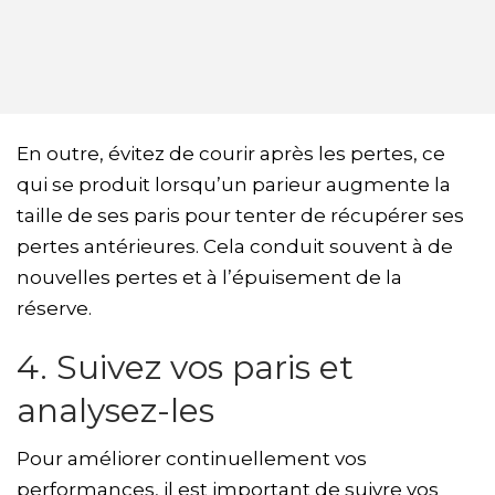
En outre, évitez de courir après les pertes, ce
qui se produit lorsqu’un parieur augmente la
taille de ses paris pour tenter de récupérer ses
pertes antérieures. Cela conduit souvent à de
nouvelles pertes et à l’épuisement de la
réserve.
4. Suivez vos paris et
analysez-les
Pour améliorer continuellement vos
performances, il est important de suivre vos