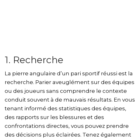
1. Recherche
La pierre angulaire d’un pari sportif réussi est la
recherche. Parier aveuglément sur des équipes
ou des joueurs sans comprendre le contexte
conduit souvent à de mauvais résultats. En vous
tenant informé des statistiques des équipes,
des rapports sur les blessures et des
confrontations directes, vous pouvez prendre
des décisions plus éclairées. Tenez également