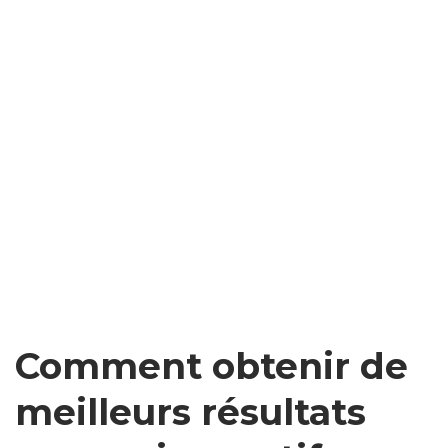
Comment obtenir de
meilleurs résultats