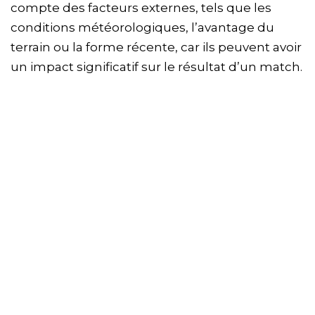
compte des facteurs externes, tels que les
conditions météorologiques, l’avantage du
terrain ou la forme récente, car ils peuvent avoir
un impact significatif sur le résultat d’un match.