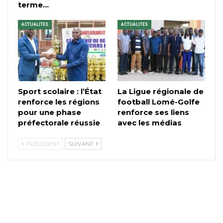
terme…
ACTUALITES
ACTUALITES
Sport scolaire : l’État
La Ligue régionale de
renforce les régions
football Lomé-Golfe
pour une phase
renforce ses liens
préfectorale réussie
avec les médias
PRÉCÉDENT
SUIVANT