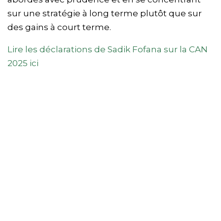
sur une stratégie à long terme plutôt que sur
des gains à court terme.
Lire les déclarations de Sadik Fofana sur la CAN
2025 ici