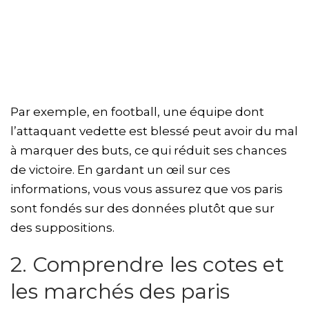
Par exemple, en football, une équipe dont
l’attaquant vedette est blessé peut avoir du mal
à marquer des buts, ce qui réduit ses chances
de victoire. En gardant un œil sur ces
informations, vous vous assurez que vos paris
sont fondés sur des données plutôt que sur
des suppositions.
2. Comprendre les cotes et
les marchés des paris