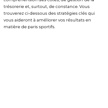
trésorerie et, surtout, de constance. Vous
trouverez ci-dessous des stratégies clés qui
vous aideront à améliorer vos résultats en
matière de paris sportifs.