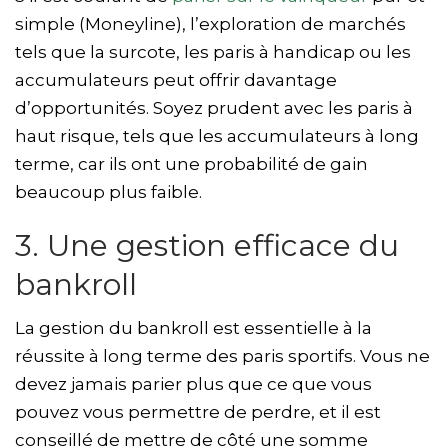
simple (Moneyline), l’exploration de marchés
tels que la surcote, les paris à handicap ou les
accumulateurs peut offrir davantage
d’opportunités. Soyez prudent avec les paris à
haut risque, tels que les accumulateurs à long
terme, car ils ont une probabilité de gain
beaucoup plus faible.
3. Une gestion efficace du
bankroll
La gestion du bankroll est essentielle à la
réussite à long terme des paris sportifs. Vous ne
devez jamais parier plus que ce que vous
pouvez vous permettre de perdre, et il est
conseillé de mettre de côté une somme