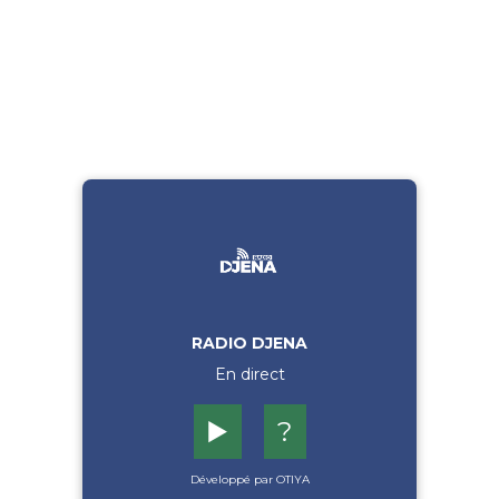
RADIO DJENA
En direct
▶️
?
Développé par OTIYA