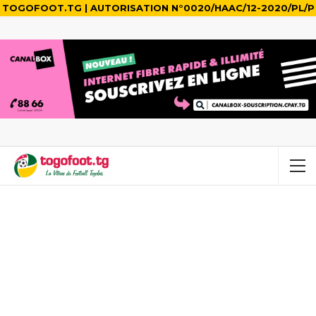
TOGOFOOT.TG | AUTORISATION N°0020/HAAC/12-2020/PL/P