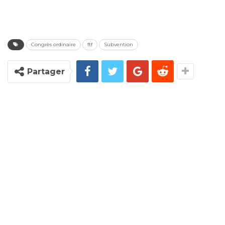
Congrès ordinaire
ftf
Subvention
Partager