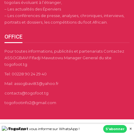
togolais évoluant à l’étranger,
– Les actualités des Éperviers
– Les conférences de presse, analyses, chroniques, interviews,
portraits et dossiers, les compétitions du foot Africain.
OFFICE
Pour toutes informations, publicités et partenariats Contactez
ASSOGBAVI Fifadji Mawutowu Manager General du site
togofoot.tg
Tel: 00228 90 24 29 40
Mail: assogbavi83@yahoo.fr
contacts@togofoot.tg
togofootinfo2@gmail.com
×
TogoFoot
vous informe sur WhatsApp !
S’abonner
RESULTATS DE FOOT EN DIRECT