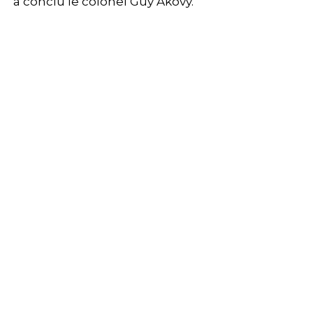
a conclu le colonel Guy Akovy.