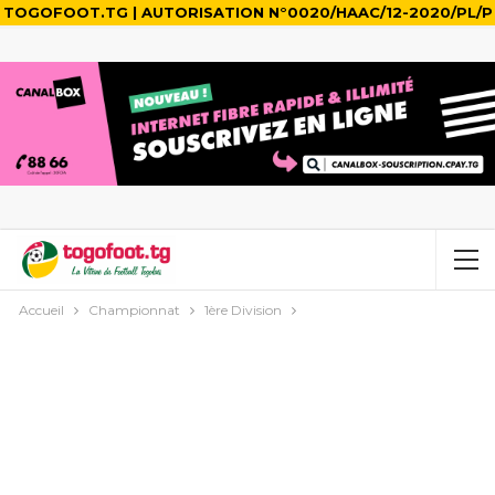
TOGOFOOT.TG | AUTORISATION N°0020/HAAC/12-2020/PL/P
Accueil
Championnat
1ère Division