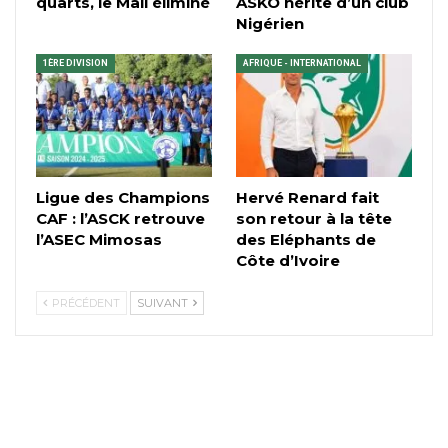
quarts, le Mali éliminé
ASKO hérite d’un club
Nigérien
1ÈRE DIVISION
AFRIQUE - INTERNATIONAL
Ligue des Champions
Hervé Renard fait
CAF : l’ASCK retrouve
son retour à la tête
l’ASEC Mimosas
des Eléphants de
Côte d’Ivoire
PRÉCÉDENT
SUIVANT