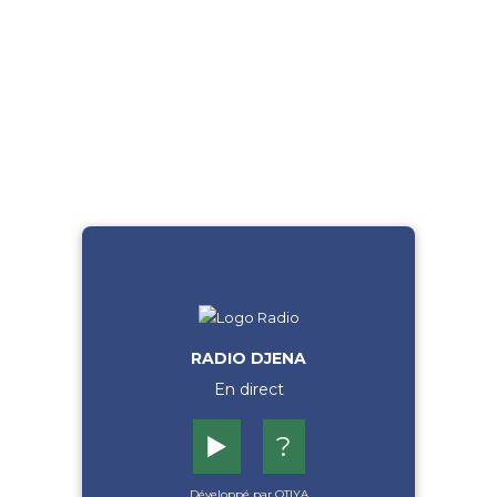
RADIO DJENA
En direct
▶️
?
Développé par OTIYA