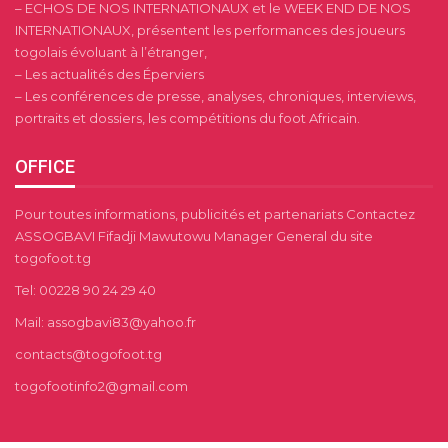
– ECHOS DE NOS INTERNATIONAUX et le WEEK END DE NOS
INTERNATIONAUX, présentent les performances des joueurs
togolais évoluant à l’étranger,
– Les actualités des Éperviers
– Les conférences de presse, analyses, chroniques, interviews,
portraits et dossiers, les compétitions du foot Africain.
OFFICE
Pour toutes informations, publicités et partenariats Contactez
ASSOGBAVI Fifadji Mawutowu Manager General du site
togofoot.tg
Tel: 00228 90 24 29 40
Mail: assogbavi83@yahoo.fr
contacts@togofoot.tg
togofootinfo2@gmail.com