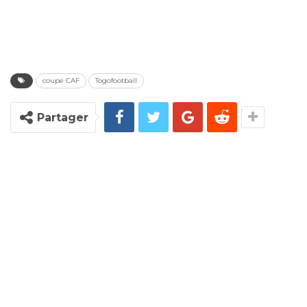
coupe CAF
Togofootball
Partager