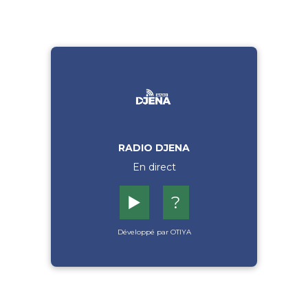
RADIO DJENA
En direct
▶️
?
Développé par OTIYA