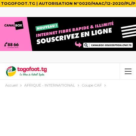
TOGOFOOT.TG | AUTORISATION N°0020/HAAC/12-2020/PL/P
Accueil
AFRIQUE - INTERNATIONAL
Coupe CAF