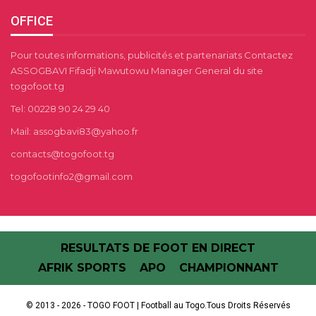
OFFICE
Pour toutes informations, publicités et partenariats Contactez
ASSOGBAVI Fifadji Mawutowu Manager General du site
togofoot.tg
Tel: 00228 90 24 29 40
Mail: assogbavi83@yahoo.fr
contacts@togofoot.tg
togofootinfo2@gmail.com
RESULTATS DE FOOT EN DIRECT
AFRIK SPORTS
APO
CHAMPIONNANT
© 2013 - 2026 - TOGO FOOT | Football au Togo.Tous Droits Réservés