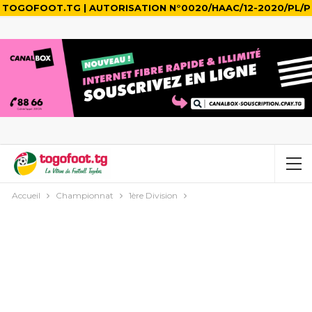
TOGOFOOT.TG | AUTORISATION N°0020/HAAC/12-2020/PL/P
Accueil
Championnat
1ère Division