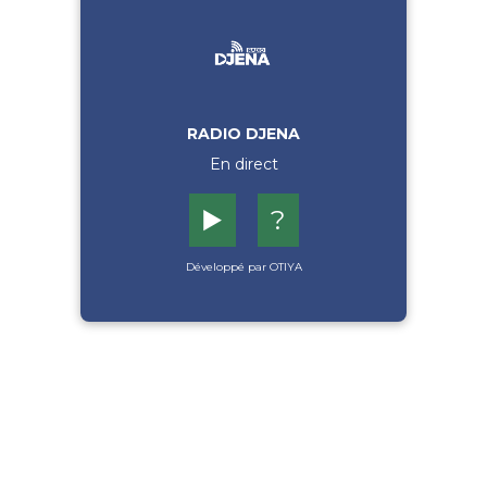
RADIO DJENA
En direct
▶️
?
Développé par OTIYA