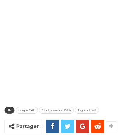
coupe CAF
Gbohloesu vs USFA
Togofootball
Partager