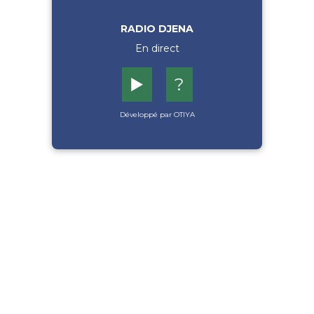
RADIO DJENA
En direct
▶️
?
Développé par OTIYA