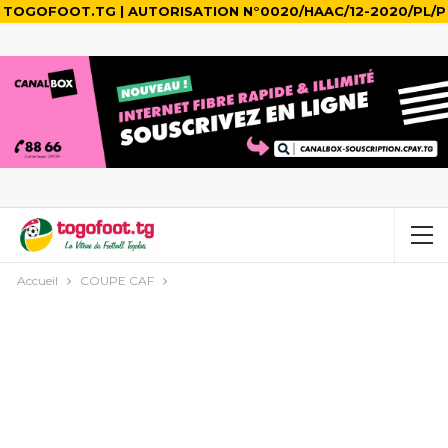
TOGOFOOT.TG | AUTORISATION N°0020/HAAC/12-2020/PL/P
Accueil
COUPE CAF