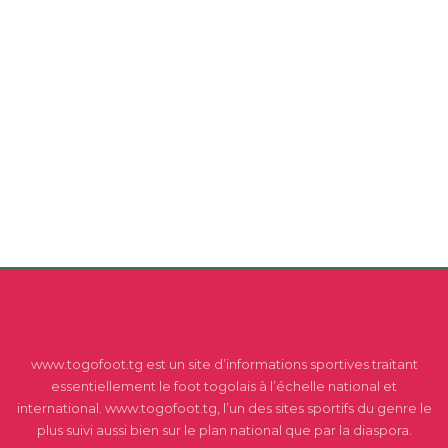
www.togofoot.tg est un site d’informations sportives traitant
essentiellement le foot togolais à l’échelle national et
international. www.togofoot.tg, l’un des sites sportifs du genre le
plus suivi aussi bien sur le plan national que par la diaspora.