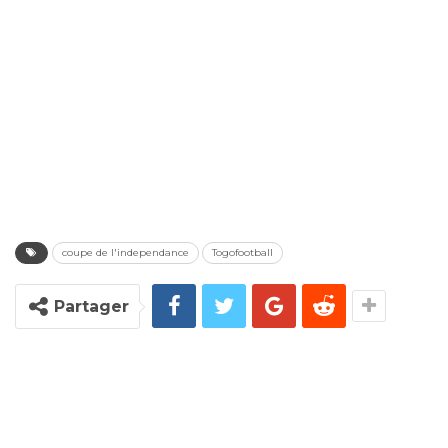
coupe de l'independance
Togofootball
Partager