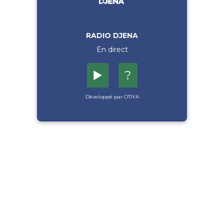
RADIO DJENA
En direct
▶️
?
Développé par OTIYA