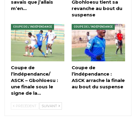
savais que j’allais
Gbohloesu tient sa
m’en…
revanche au bout du
suspense
COUPE DE L'INDÉPENDANCE
COUPE DE L'INDÉPENDANCE
Coupe de
Coupe de
l’indépendance/
l’indépendance :
ASCK – Gbohloesu :
ASCK arrache la finale
une finale sous le
au bout du suspense
signe de la…
PRÉCÉDENT
SUIVANT