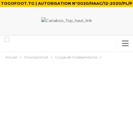
TOGOFOOT.TG | AUTORISATION N°0020/HAAC/12-2020/PL/P
Accueil
Championnat
Coupe de l'indépendance