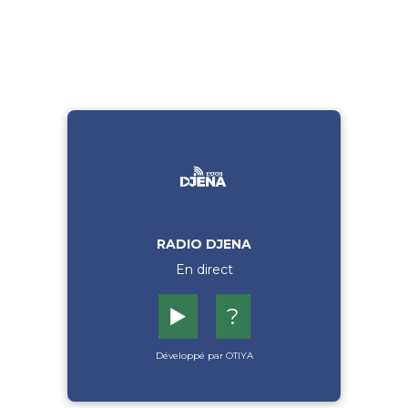
RADIO DJENA
En direct
▶️
?
Développé par OTIYA