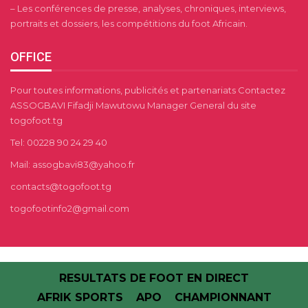
– Les conférences de presse, analyses, chroniques, interviews,
portraits et dossiers, les compétitions du foot Africain.
OFFICE
Pour toutes informations, publicités et partenariats Contactez
ASSOGBAVI Fifadji Mawutowu Manager General du site
togofoot.tg
Tel: 00228 90 24 29 40
Mail: assogbavi83@yahoo.fr
contacts@togofoot.tg
togofootinfo2@gmail.com
RESULTATS DE FOOT EN DIRECT
AFRIK SPORTS
APO
CHAMPIONNANT