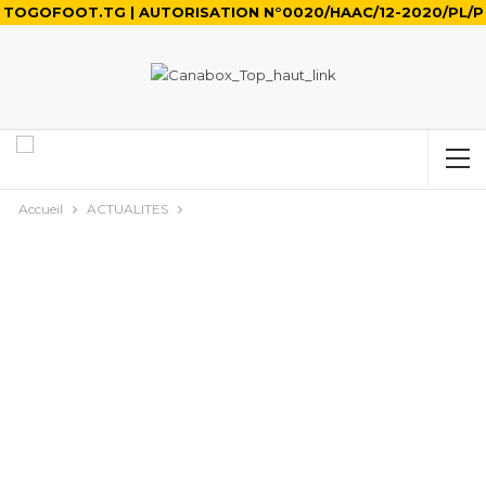
TOGOFOOT.TG | AUTORISATION N°0020/HAAC/12-2020/PL/P
Accueil
ACTUALITES