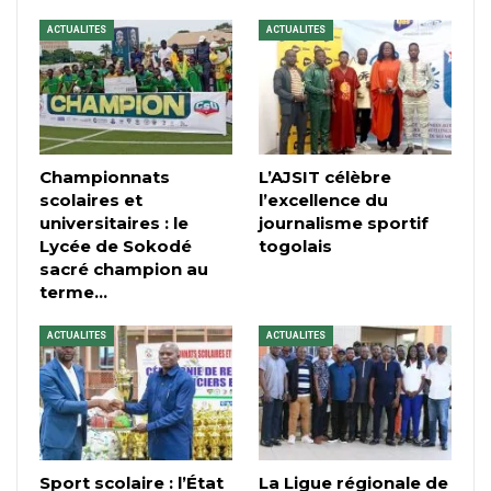
ACTUALITES
ACTUALITES
Championnats
L’AJSIT célèbre
scolaires et
l’excellence du
universitaires : le
journalisme sportif
Lycée de Sokodé
togolais
sacré champion au
terme…
ACTUALITES
ACTUALITES
Sport scolaire : l’État
La Ligue régionale de