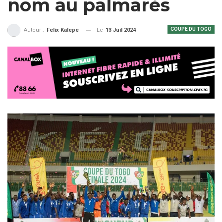
nom au palmarès
COUPE DU TOGO
Le
13 Juil 2024
Auteur :
Felix Kalepe