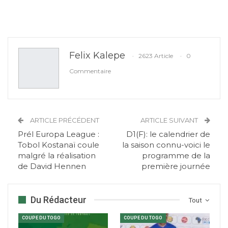
Felix Kalepe
2623 Article
0
Commentaire
ARTICLE PRÉCÉDENT
ARTICLE SUIVANT
Prél Europa League :
D1(F): le calendrier de
Tobol Kostanaï coule
la saison connu-voici le
malgré la réalisation
programme de la
de David Hennen
première journée
Du Rédacteur
Tout
COUPE DU TOGO
COUPE DU TOGO