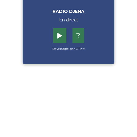
RADIO DJENA
En direct
▶️
?
Développé par OTIYA