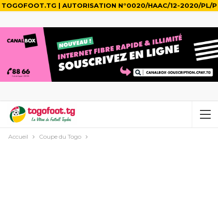
TOGOFOOT.TG | AUTORISATION N°0020/HAAC/12-2020/PL/P
Accueil
Coupe du Togo