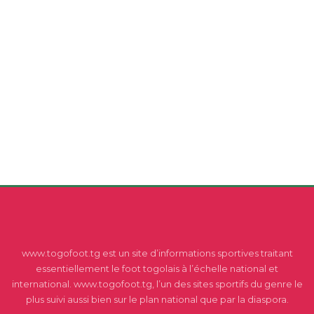
www.togofoot.tg est un site d’informations sportives traitant
essentiellement le foot togolais à l’échelle national et
international. www.togofoot.tg, l’un des sites sportifs du genre le
plus suivi aussi bien sur le plan national que par la diaspora.