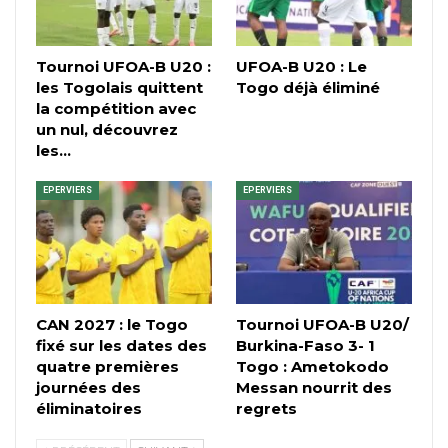
Tournoi UFOA-B U20 :
UFOA-B U20 : Le
les Togolais quittent
Togo déjà éliminé
la compétition avec
un nul, découvrez
les…
EPERVIERS
EPERVIERS
CAN 2027 : le Togo
Tournoi UFOA-B U20/
fixé sur les dates des
Burkina-Faso 3- 1
quatre premières
Togo : Ametokodo
journées des
Messan nourrit des
éliminatoires
regrets