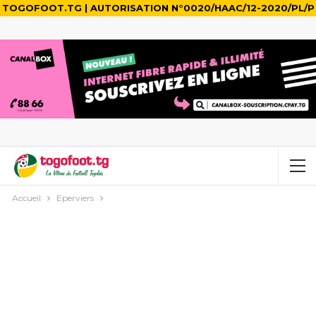
TOGOFOOT.TG | AUTORISATION N°0020/HAAC/12-2020/PL/P
Accueil
Eperviers