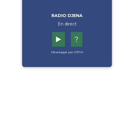
RADIO DJENA
En direct
▶️
?
Développé par OTIYA