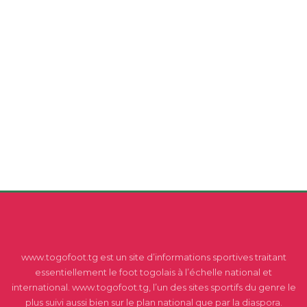
www.togofoot.tg est un site d’informations sportives traitant
essentiellement le foot togolais à l’échelle national et
international. www.togofoot.tg, l’un des sites sportifs du genre le
plus suivi aussi bien sur le plan national que par la diaspora.