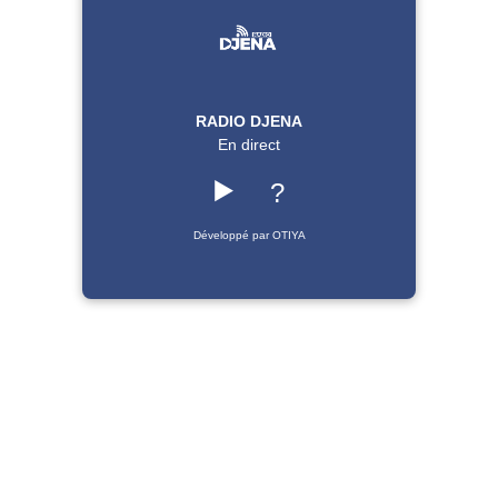
RADIO DJENA
En direct
▶️
?
Développé par OTIYA