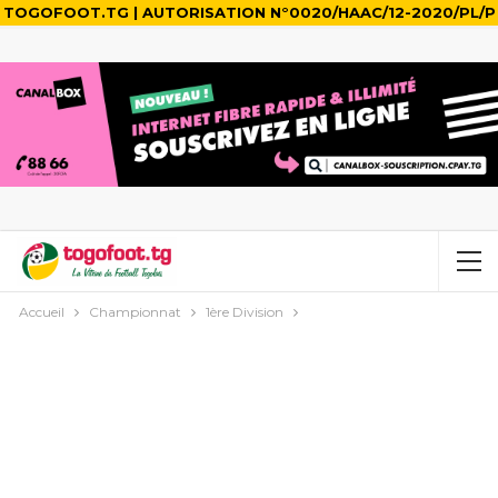
TOGOFOOT.TG | AUTORISATION N°0020/HAAC/12-2020/PL/P
Accueil
Championnat
1ère Division