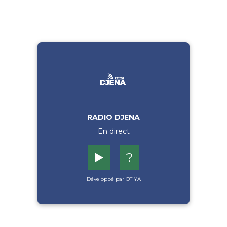
RADIO DJENA
En direct
▶️
?
Développé par OTIYA