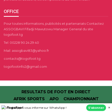
OFFICE
Pour toutes informations, publicités et partenariats Contactez
ASSOGBAVI Fifadji Mawutowu Manager General du site
togofoot.tg
Tel: 00228 90 24 29 40
Mail: assogbavi83@yahoo.fr
contacts@togofoot.tg
togofootinfo2@gmail.com
RESULTATS DE FOOT EN DIRECT
AFRIK SPORTS
APO
CHAMPIONNANT
×
TogoFoot
vous informe sur WhatsApp !
S’abonner