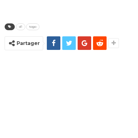
d1
togo
Partager