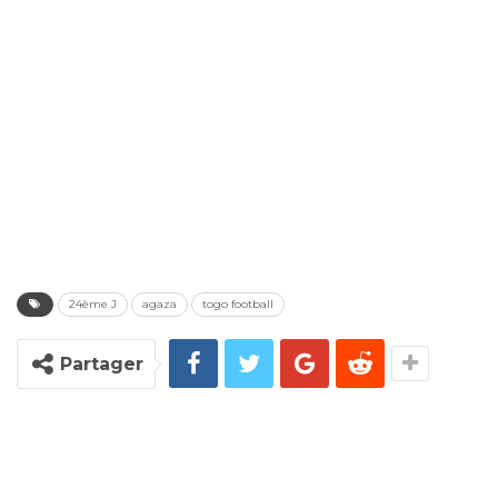
24ème J
agaza
togo football
Partager