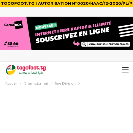
TOGOFOOT.TG | AUTORISATION N°0020/HAAC/12-2020/PL/P
Accueil
Championnat
1ère Division