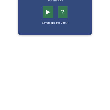
▶️
?
Développé par OTIYA