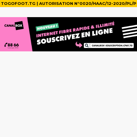
TOGOFOOT.TG | AUTORISATION N°0020/HAAC/12-2020/PL/P