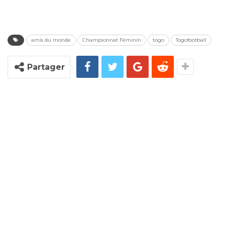
amis du monde
Championnat Féminin
togo
Togofootball
Partager