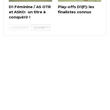
D1 Féminine / AS OTR
Play-offs D1(F): les
et ASKO: un titre à
finalistes connus
conquérir !
PRÉCÉDENT
SUIVANT