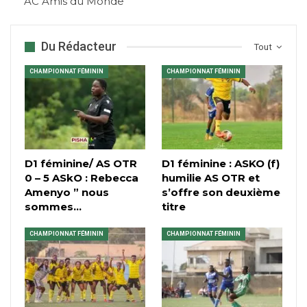
AC Amis du Monde
Du Rédacteur
Tout
CHAMPIONNAT FÉMININ
CHAMPIONNAT FÉMININ
D1 féminine/ AS OTR
D1 féminine : ASKO (f)
0 – 5 ASkO : Rebecca
humilie AS OTR et
Amenyo ” nous
s’offre son deuxième
sommes…
titre
CHAMPIONNAT FÉMININ
CHAMPIONNAT FÉMININ