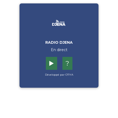
RADIO DJENA
En direct
▶️
?
Développé par OTIYA