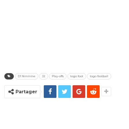
D1 féminine
J2
Play-offs
togo foot
togo football
Partager