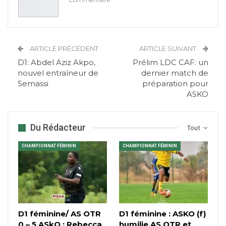
ARTICLE PRÉCÉDENT
ARTICLE SUIVANT
D1: Abdel Aziz Akpo,
Prélim LDC CAF: un
nouvel entraîneur de
dernier match de
Semassi
préparation pour
ASKO
Du Rédacteur
Tout
CHAMPIONNAT FÉMININ
CHAMPIONNAT FÉMININ
D1 féminine/ AS OTR
D1 féminine : ASKO (f)
0 – 5 ASkO : Rebecca
humilie AS OTR et