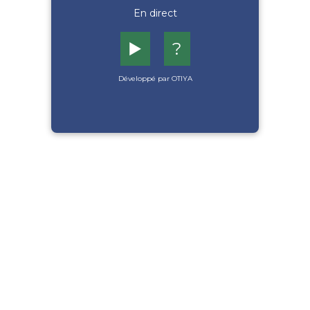
En direct
▶️
?
Développé par OTIYA