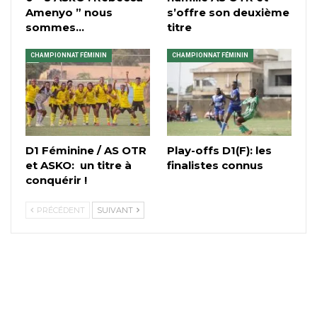
Amenyo ” nous
s’offre son deuxième
sommes…
titre
CHAMPIONNAT FÉMININ
CHAMPIONNAT FÉMININ
D1 Féminine / AS OTR
Play-offs D1(F): les
et ASKO: un titre à
finalistes connus
conquérir !
PRÉCÉDENT
SUIVANT