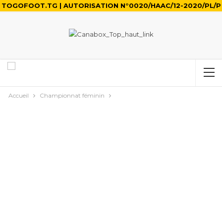
TOGOFOOT.TG | AUTORISATION N°0020/HAAC/12-2020/PL/P
Accueil
Championnat féminin