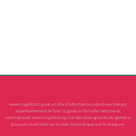
www.togofoot.tg est un site d’informations sportives traitant
essentiellement le foot togolais à l’échelle national et
international. www.togofoot.tg, l’un des sites sportifs du genre le
plus suivi aussi bien sur le plan national que par la diaspora.