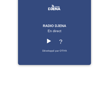
RADIO DJENA
En direct
▶️
?
Développé par OTIYA