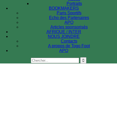
Portraits
BOOKMAKERS
Paris Sportifs
Echo des Partenaires
APO
Articles sponsorisés
AFRIQUE / INTER
NOUS JOINDRE
Contacts
A propos de Togo Foot
APO