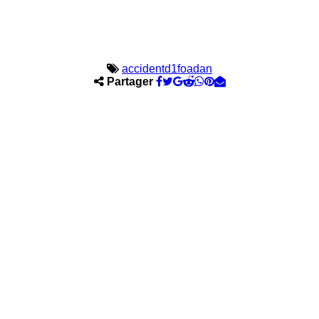
accident
d1
foadan
Partager