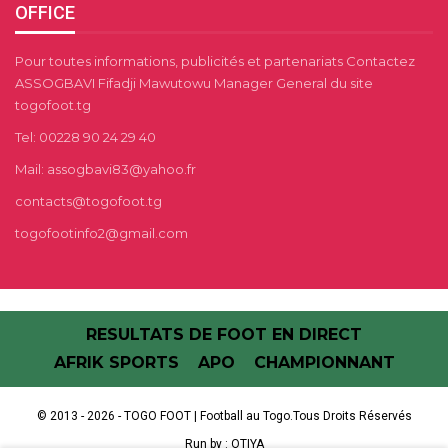
OFFICE
Pour toutes informations, publicités et partenariats Contactez
ASSOGBAVI Fifadji Mawutowu Manager General du site
togofoot.tg
Tel: 00228 90 24 29 40
Mail: assogbavi83@yahoo.fr
contacts@togofoot.tg
togofootinfo2@gmail.com
RESULTATS DE FOOT EN DIRECT
AFRIK SPORTS
APO
CHAMPIONNANT
© 2013 - 2026 - TOGO FOOT | Football au Togo.Tous Droits Réservés
Run by :
OTIYA