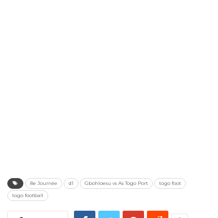
8e Journée
d1
Gbohloesu vs As Togo Port
togo foot
togo football