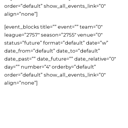
order=”default” show_all_events_link=”0″
align=”none”]
[event_blocks title=”” event=”” team=”0″
league=”2757″ season=”2755″ venue=”0″
status=”future” format=”default” date=”w”
date_from=”default” date_to=”default”
date_past=”” date_future=”” date_relative=”0″
day=”” number=”4″ orderby=”default”
order=”default” show_all_events_link=”0″
align=”none”]