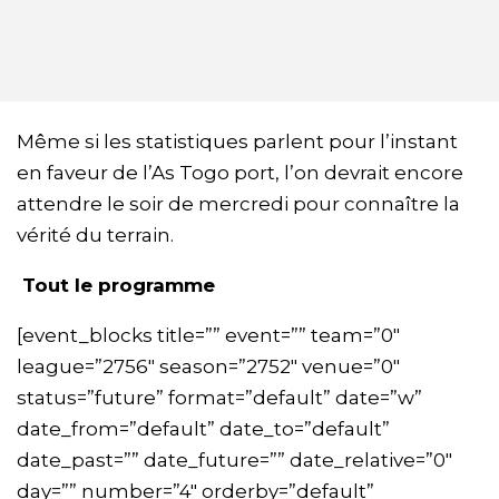
Même si les statistiques parlent pour l’instant
en faveur de l’As Togo port, l’on devrait encore
attendre le soir de mercredi pour connaître la
vérité du terrain.
Tout le programme
[event_blocks title=”” event=”” team=”0″
league=”2756″ season=”2752″ venue=”0″
status=”future” format=”default” date=”w”
date_from=”default” date_to=”default”
date_past=”” date_future=”” date_relative=”0″
day=”” number=”4″ orderby=”default”