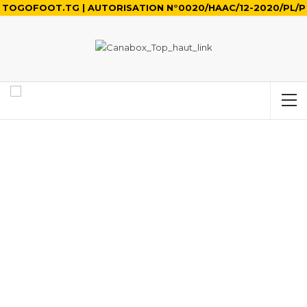
TOGOFOOT.TG | AUTORISATION N°0020/HAAC/12-2020/PL/P