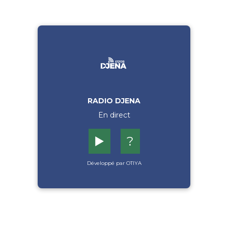
RADIO DJENA
En direct
▶️
?
Développé par OTIYA