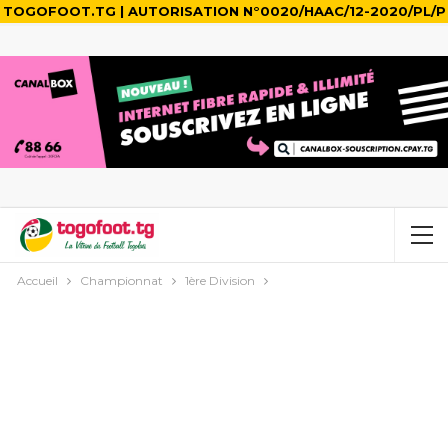
TOGOFOOT.TG | AUTORISATION N°0020/HAAC/12-2020/PL/P
Accueil
Championnat
1ère Division