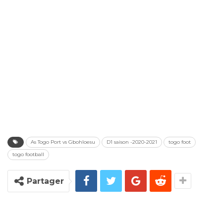
As Togo Port vs Gbohloesu
D1 saison -2020-2021
togo foot
togo football
Partager