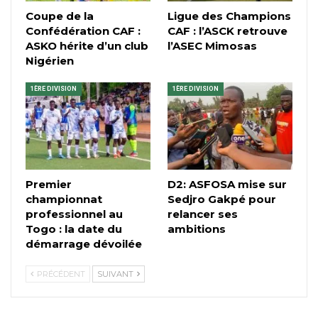
Coupe de la
Ligue des Champions
Confédération CAF :
CAF : l’ASCK retrouve
ASKO hérite d’un club
l’ASEC Mimosas
Nigérien
1ÈRE DIVISION
1ÈRE DIVISION
Premier
D2: ASFOSA mise sur
championnat
Sedjro Gakpé pour
professionnel au
relancer ses
Togo : la date du
ambitions
démarrage dévoilée
PRÉCÉDENT
SUIVANT