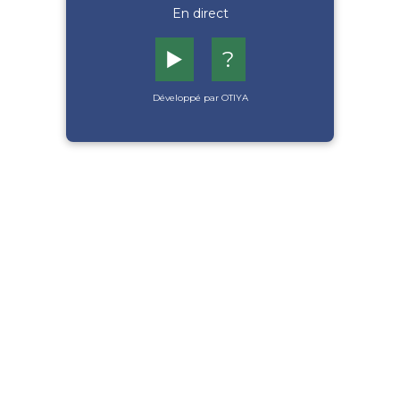
En direct
▶️
?
Développé par OTIYA