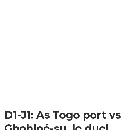
D1-J1: As Togo port vs
Gbohloé-su, le duel