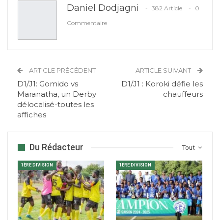
Daniel Dodjagni
382 Article
0
Commentaire
ARTICLE PRÉCÉDENT
ARTICLE SUIVANT
D1/J1: Gomido vs
D1/J1 : Koroki défie les
Maranatha, un Derby
chauffeurs
délocalisé-toutes les
affiches
Du Rédacteur
Tout
1ÈRE DIVISION
1ÈRE DIVISION