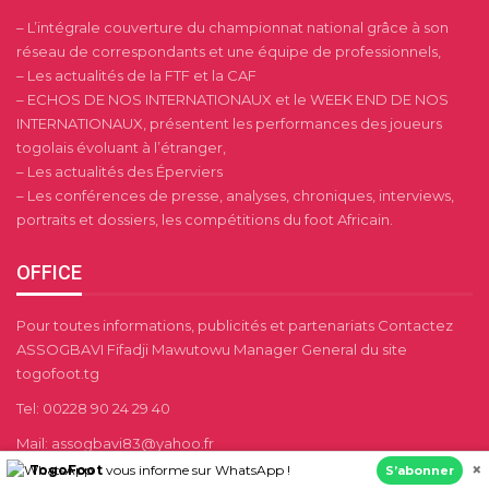
– L’intégrale couverture du championnat national grâce à son
réseau de correspondants et une équipe de professionnels,
– Les actualités de la FTF et la CAF
– ECHOS DE NOS INTERNATIONAUX et le WEEK END DE NOS
INTERNATIONAUX, présentent les performances des joueurs
togolais évoluant à l’étranger,
– Les actualités des Éperviers
– Les conférences de presse, analyses, chroniques, interviews,
portraits et dossiers, les compétitions du foot Africain.
OFFICE
Pour toutes informations, publicités et partenariats Contactez
ASSOGBAVI Fifadji Mawutowu Manager General du site
togofoot.tg
Tel: 00228 90 24 29 40
Mail: assogbavi83@yahoo.fr
×
TogoFoot
vous informe sur WhatsApp !
S’abonner
contacts@togofoot.tg