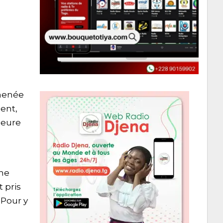
 menée
ent,
leure
Une
 pris
 Pour y