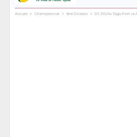
Accueil
Championnat
1ère Division
D1-J10/As Togo Port vs 