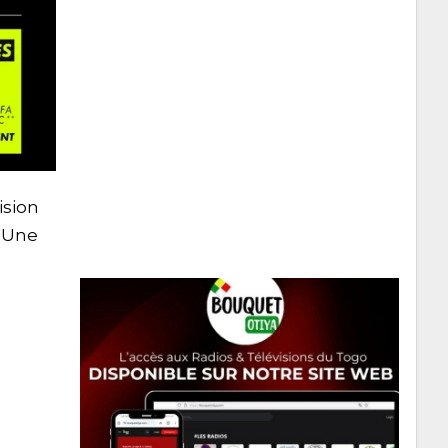
ision
. Une