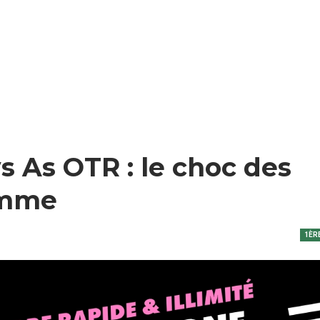
s As OTR : le choc des
ramme
1ÈR