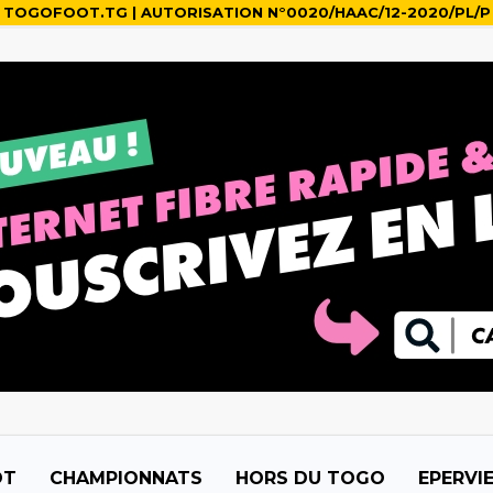
TOGOFOOT.TG | AUTORISATION N°0020/HAAC/12-2020/PL/P
OT
CHAMPIONNATS
HORS DU TOGO
EPERVI