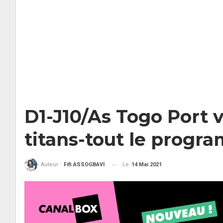
D1-J10/As Togo Port v
titans-tout le prog
Le
14 Mai 2021
Auteur :
Fifi ASSOGBAVI