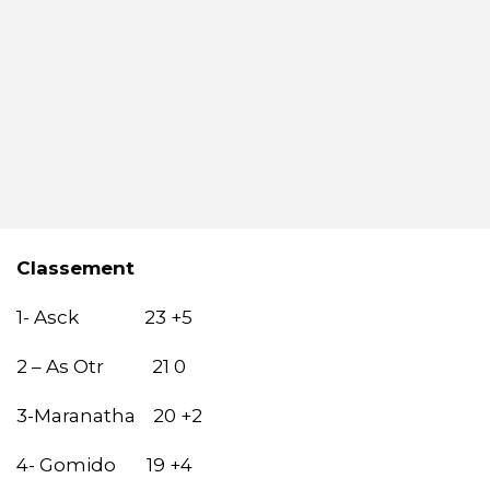
Classement
1- Asck 23 +5
2 – As Otr 21 0
3-Maranatha 20 +2
4- Gomido 19 +4