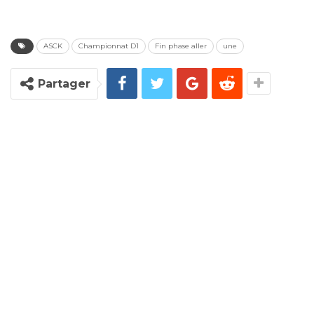
ASCK
Championnat D1
Fin phase aller
une
Partager