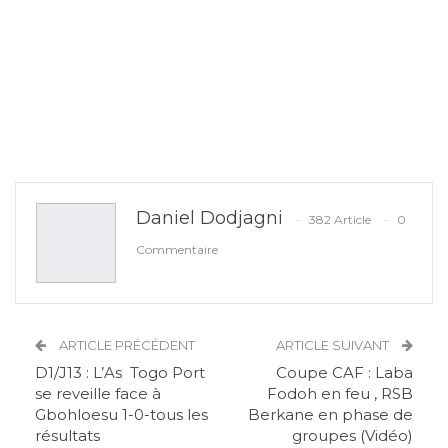
Daniel Dodjagni
382 Article
0
Commentaire
ARTICLE PRÉCÉDENT
ARTICLE SUIVANT
D1/J13 : L’As Togo Port
Coupe CAF : Laba
se reveille face à
Fodoh en feu , RSB
Gbohloesu 1-0-tous les
Berkane en phase de
résultats
groupes (Vidéo)