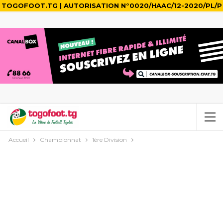
TOGOFOOT.TG | AUTORISATION N°0020/HAAC/12-2020/PL/P
Accueil
Championnat
1ère Division