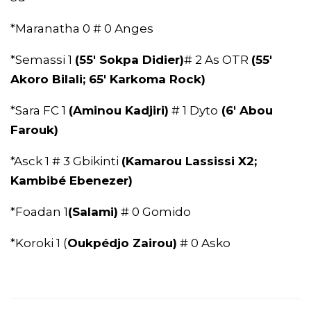
*Maranatha 0 # 0 Anges
*Semassi 1
(55′ Sokpa Didier)
# 2 As OTR
(55′
Akoro Bilali; 65′ Karkoma Rock)
*Sara FC 1
(Aminou Kadjiri)
# 1 Dyto
(6′ Abou
Farouk)
*Asck 1 # 3 Gbikinti
(Kamarou Lassissi X2;
Kambibé Ebenezer)
*Foadan 1
(Salami)
# 0 Gomido
*Koroki 1 (
Oukpédjo Zairou)
# 0 Asko