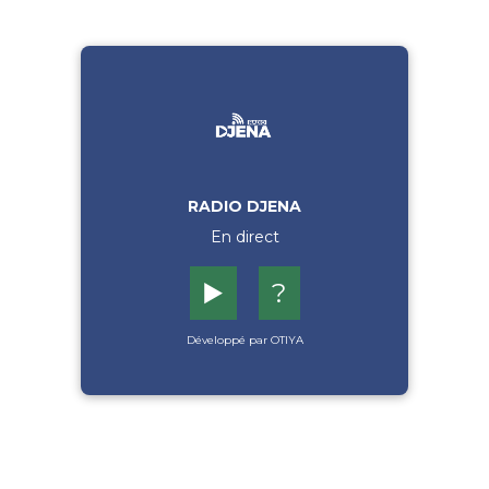
RADIO DJENA
En direct
▶️
?
Développé par OTIYA