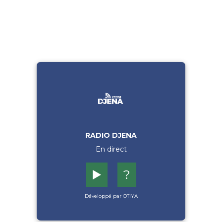
RADIO DJENA
En direct
▶️
?
Développé par OTIYA