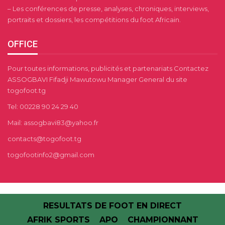
– Les conférences de presse, analyses, chroniques, interviews,
portraits et dossiers, les compétitions du foot Africain.
OFFICE
Pour toutes informations, publicités et partenariats Contactez
ASSOGBAVI Fifadji Mawutowu Manager General du site
togofoot.tg
Tel: 00228 90 24 29 40
Mail: assogbavi83@yahoo.fr
contacts@togofoot.tg
togofootinfo2@gmail.com
RESULTATS DE FOOT EN DIRECT
AFRIK SPORTS
APO
CHAMPIONNANT