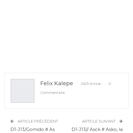
Felix Kalepe
2625 Article
0
Commentaire
ARTICLE PRÉCÉDENT
ARTICLE SUIVANT
D1-J13/Gomido # As
D1-J13// Asck # Asko, la