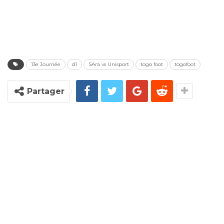
13e Journée
d1
SAra vs Unisport
togo foot
togofoot
Partager