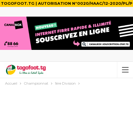
TOGOFOOT.TG | AUTORISATION N°0020/HAAC/12-2020/PL/P
Accueil
Championnat
1ère Division