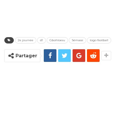
2e journée
d1
Gbohloesu
Sémassi
togo football
Partager