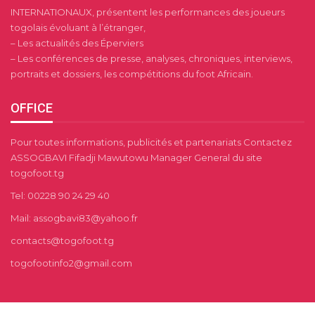
INTERNATIONAUX, présentent les performances des joueurs
togolais évoluant à l’étranger,
– Les actualités des Éperviers
– Les conférences de presse, analyses, chroniques, interviews,
portraits et dossiers, les compétitions du foot Africain.
OFFICE
Pour toutes informations, publicités et partenariats Contactez
ASSOGBAVI Fifadji Mawutowu Manager General du site
togofoot.tg
Tel: 00228 90 24 29 40
Mail: assogbavi83@yahoo.fr
contacts@togofoot.tg
togofootinfo2@gmail.com