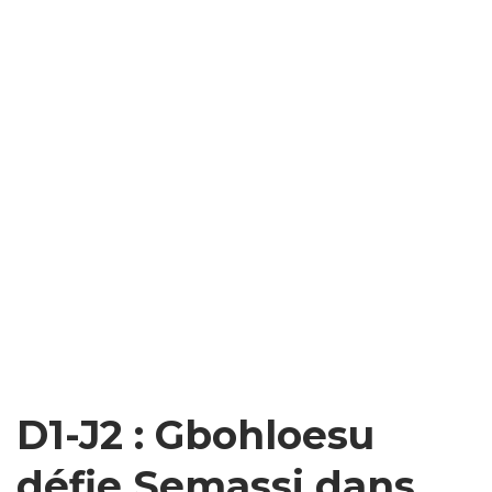
D1-J2 : Gbohloesu
défie Semassi dans