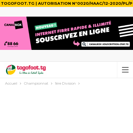
TOGOFOOT.TG | AUTORISATION N°0020/HAAC/12-2020/PL/P
Accueil
Championnat
1ère Division