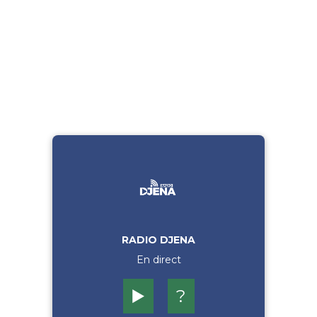
RADIO DJENA
En direct
▶️
?