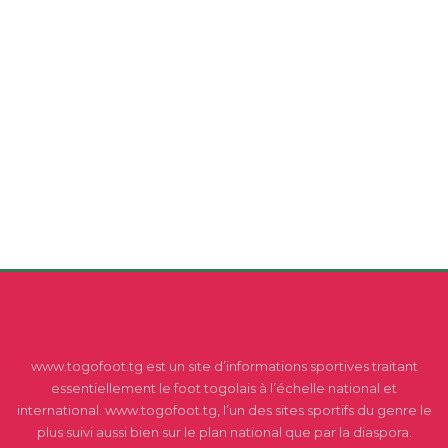
www.togofoot.tg est un site d’informations sportives traitant
essentiellement le foot togolais à l’échelle national et
international. www.togofoot.tg, l’un des sites sportifs du genre le
plus suivi aussi bien sur le plan national que par la diaspora.