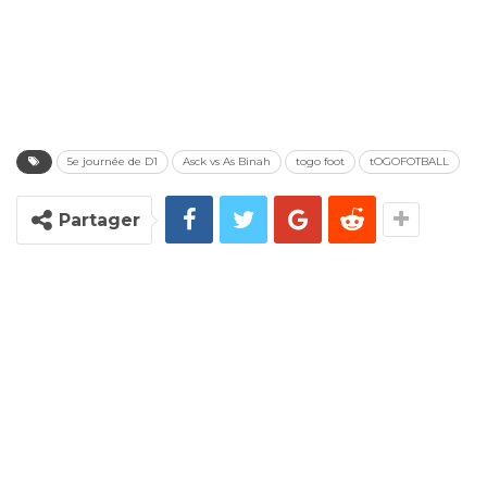
5e journée de D1
Asck vs As Binah
togo foot
tOGOFOTBALL
Partager