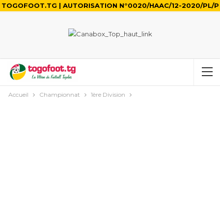
TOGOFOOT.TG | AUTORISATION N°0020/HAAC/12-2020/PL/P
Accueil
Championnat
1ère Division