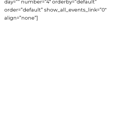
day=”” number=”4″ orderby=”default”
order=”default” show_all_events_link=”0″
align=”none”]