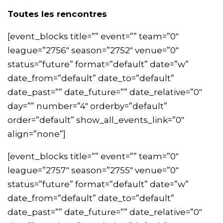
Toutes les rencontres
[event_blocks title=”” event=”” team=”0″
league=”2756″ season=”2752″ venue=”0″
status=”future” format=”default” date=”w”
date_from=”default” date_to=”default”
date_past=”” date_future=”” date_relative=”0″
day=”” number=”4″ orderby=”default”
order=”default” show_all_events_link=”0″
align=”none”]
[event_blocks title=”” event=”” team=”0″
league=”2757″ season=”2755″ venue=”0″
status=”future” format=”default” date=”w”
date_from=”default” date_to=”default”
date_past=”” date_future=”” date_relative=”0″