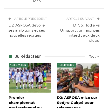
Togo
ARTICLE PRÉCÉDENT
ARTICLE SUIVANT
D2: ASFOSA dévoile
D1/J5: Ifodjè vs
ses ambitions et ses
Unisport , un faux pas
nouvelles recrues
interdit aux deux
clubs.
Du Rédacteur
Tout
1ÈRE DIVISION
1ÈRE DIVISION
Premier
D2: ASFOSA mise sur
championnat
Sedjro Gakpé pour
professionnel au
relancer ses