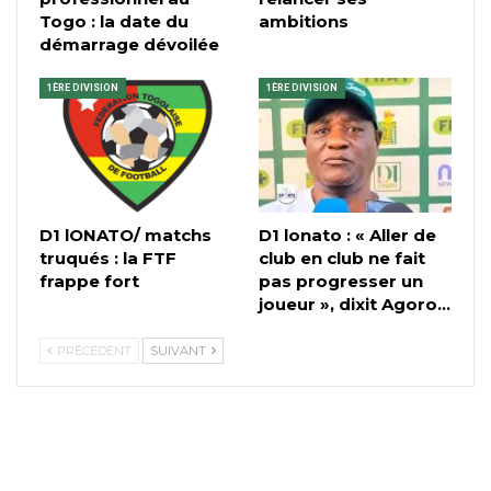
Togo : la date du
ambitions
démarrage dévoilée
1ÈRE DIVISION
1ÈRE DIVISION
D1 lONATO/ matchs
D1 lonato : « Aller de
truqués : la FTF
club en club ne fait
frappe fort
pas progresser un
joueur », dixit Agoro…
PRÉCÉDENT
SUIVANT