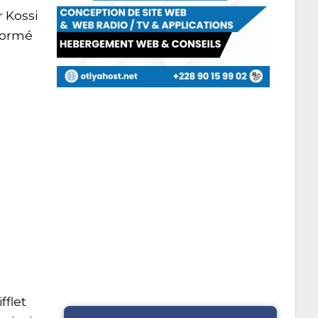
r Kossi
sformé
fflet