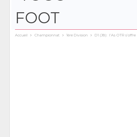
Accueil
Championnat
1ère Division
D1 (J8): l’As OTR s’offre