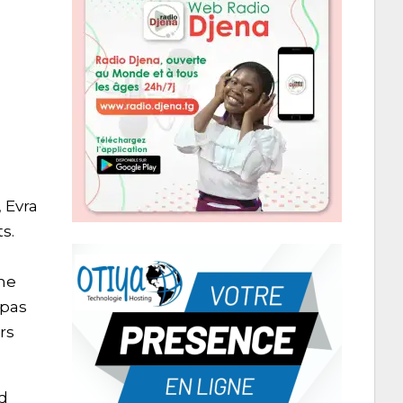
 Evra
s.
me
 pas
rs
nd