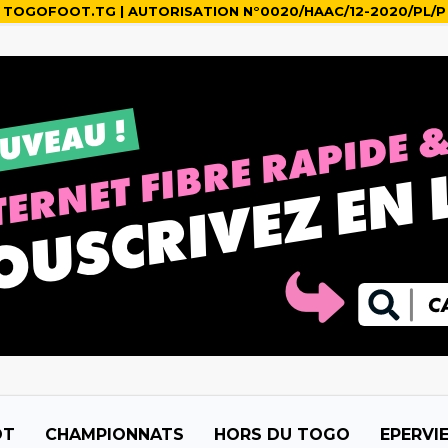
TOGOFOOT.TG | AUTORISATION N°0020/HAAC/12-2020/PL/P
OT
CHAMPIONNATS
HORS DU TOGO
EPERVI