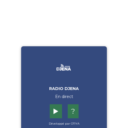
RADIO DJENA
En direct
▶️
?
Développé par OTIYA