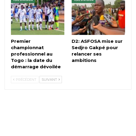
1ÈRE DIVISION
1ÈRE DIVISION
Premier
D2: ASFOSA mise sur
championnat
Sedjro Gakpé pour
professionnel au
relancer ses
Togo : la date du
ambitions
démarrage dévoilée
PRÉCÉDENT
SUIVANT