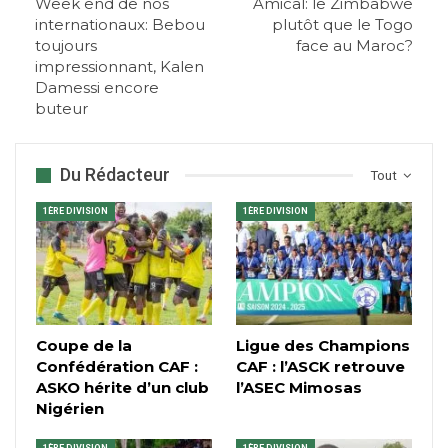
Week end de nos
Amical: le Zimbabwe
internationaux: Bebou
plutôt que le Togo
toujours
face au Maroc?
impressionnant, Kalen
Damessi encore
buteur
Du Rédacteur
Tout
1ÈRE DIVISION
1ÈRE DIVISION
Coupe de la
Ligue des Champions
Confédération CAF :
CAF : l’ASCK retrouve
ASKO hérite d’un club
l’ASEC Mimosas
Nigérien