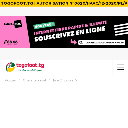
TOGOFOOT.TG | AUTORISATION N°0020/HAAC/12-2020/PL/P
Accueil
Championnat
1ère Division