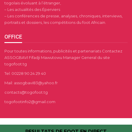
togolais évoluant à l’étranger,
– Les actualités des Éperviers
– Les conférences de presse, analyses, chroniques, interviews,
portraits et dossiers, les compétitions du foot Africain.
OFFICE
Pour toutes informations, publicités et partenariats Contactez
ASSOGBAVI Fifadji Mawutowu Manager General du site
togofoot.tg
Tel: 00228 90 24 29 40
Mail: assogbavi83@yahoo.fr
contacts@togofoot.tg
togofootinfo2@gmail.com
RESULTATS DE FOOT EN DIRECT