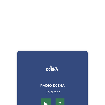
RADIO DJENA
En direct
▶️
?