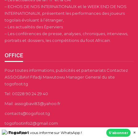
– ECHOS DE NOS INTERNATIONAUX et le WEEK END DE NOS
INTERNATIONAUX, présentent les performances des joueurs
togolais évoluant à l’étranger,
– Les actualités des Éperviers
– Les conférences de presse, analyses, chroniques, interviews,
portraits et dossiers, les compétitions du foot Africain.
OFFICE
Pour toutes informations, publicités et partenariats Contactez
ASSOGBAVI Fifadji Mawutowu Manager General du site
togofoot.tg
Tel: 00228 90 24 29 40
Mail: assogbavi83@yahoo.fr
contacts@togofoot.tg
togofootinfo2@gmail.com
×
TogoFoot
vous informe sur WhatsApp !
S’abonner