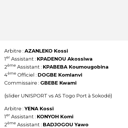
Arbitre :
AZANLEKO Kossi
er
1
Assistant :
KPADENOU Akossiwa
ème
2
Assistant :
KPABEBA Koumougobina
ème
4
Officiel :
DOGBE Komlanvi
Commissaire :
GBEBE Kwami
{slider UNISPORT vs AS Togo Port à Sokodé}
Arbitre :
YENA Kossi
er
1
Assistant :
KONYOH Komi
ème
2
Assistant :
BADJOGOU Yawo