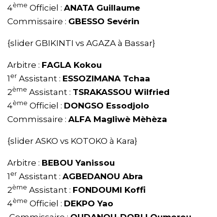
ème
4
Officiel :
ANATA Guillaume
Commissaire :
GBESSO Sevérin
{slider GBIKINTI vs AGAZA à Bassar}
Arbitre :
FAGLA Kokou
er
1
Assistant :
ESSOZIMANA Tchaa
ème
2
Assistant :
TSRAKASSOU Wilfried
ème
4
Officiel :
DONGSO Essodjolo
Commissaire :
ALFA Magliwè Mèhèza
{slider ASKO vs KOTOKO à Kara}
Arbitre :
BEBOU Yanissou
er
1
Assistant :
AGBEDANOU Abra
ème
2
Assistant :
FONDOUMI Koffi
ème
4
Officiel :
DEKPO Yao
Commissaire :
OUDANOU-DOBLI Oumorou