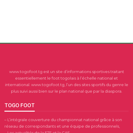
www.togofoot.tg est un site d’informations sportives traitant
essentiellement le foot togolais à l’échelle national et
international. www.togofoot.tg, l’un des sites sportifs du genre le
plus suivi aussi bien sur le plan national que par la diaspora.
TOGO FOOT
– L’intégrale couverture du championnat national grâce à son
réseau de correspondants et une équipe de professionnels,
– Les actualités de la FTF et la CAF