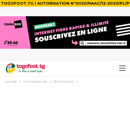
TOGOFOOT.TG | AUTORISATION N°0020/HAAC/12-2020/PL/P
Accueil
Championnat
1ère Division