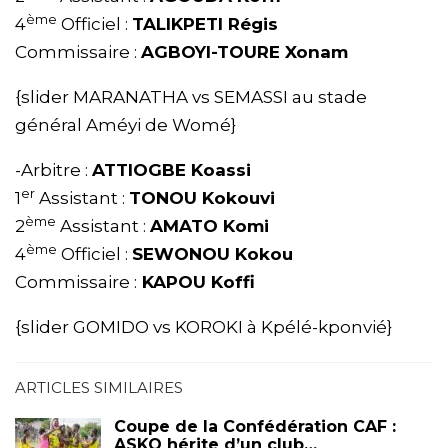
ème
4
Officiel :
TALIKPETI Régis
Commissaire :
AGBOYI-TOURE Xonam
{slider MARANATHA vs SEMASSI au stade
général Améyi de Womé}
-Arbitre :
ATTIOGBE Koassi
er
1
Assistant :
TONOU Kokouvi
ème
2
Assistant :
AMATO Komi
ème
4
Officiel :
SEWONOU Kokou
Commissaire :
KAPOU Koffi
{slider GOMIDO vs KOROKI à Kpélé-kponvié}
ARTICLES SIMILAIRES
Coupe de la Confédération CAF :
ASKO hérite d’un club…