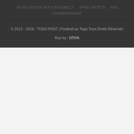
RESULTATS DE FOOT EN DIRECT
AFRIK SPORTS
APO
CHAMPIONNANT
© 2013 - 2026 - TOGO FOOT | Football au Togo.Tous Droits Réservés
Run by :
OTIYA