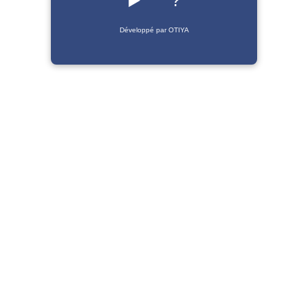
▶️
?
Développé par OTIYA