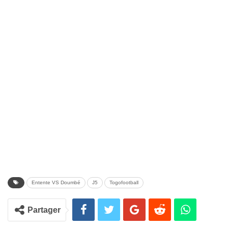
Entente VS Doumbé
J5
Togofootball
Partager