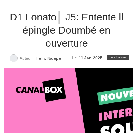
D1 Lonato│ J5: Entente ll
épingle Doumbé en
ouverture
Le
11 Jan 2025
1ère Division
Auteur :
Felix Kalepe