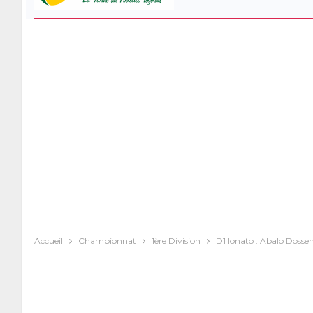
Accueil
Championnat
1ère Division
D1 lonato : Abalo Dosseh 