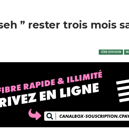
seh ” rester trois mois s
1ÈRE DIVISION
I