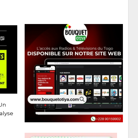
 Un
alyse