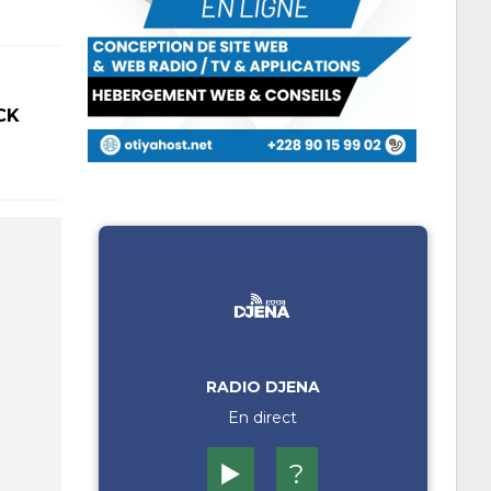
CK
RADIO DJENA
En direct
▶️
?