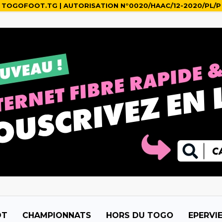
TOGOFOOT.TG | AUTORISATION N°0020/HAAC/12-2020/PL/P
OT
CHAMPIONNATS
HORS DU TOGO
EPERVI