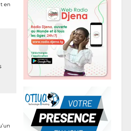
ut en
s
qu’un