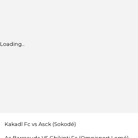
Loading...
Kakadl Fc vs Asck (Sokodé)
Ac Barracuda VS Gbikinti Fc (Omnisport Lomé)