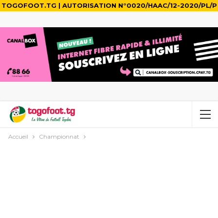
TOGOFOOT.TG | AUTORISATION N°0020/HAAC/12-2020/PL/P
Accueil
Championnat