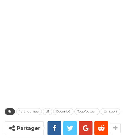
1ere journée
d1
Doumbé
Togofootball
Unisport
Partager