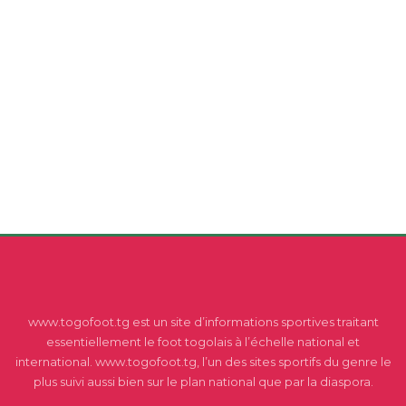
www.togofoot.tg est un site d’informations sportives traitant
essentiellement le foot togolais à l’échelle national et
international. www.togofoot.tg, l’un des sites sportifs du genre le
plus suivi aussi bien sur le plan national que par la diaspora.