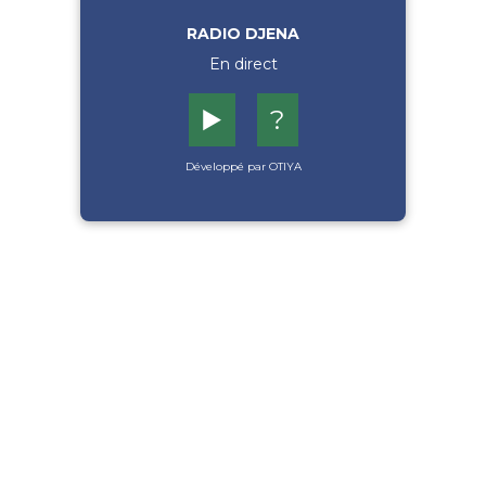
RADIO DJENA
En direct
▶️
?
Développé par OTIYA