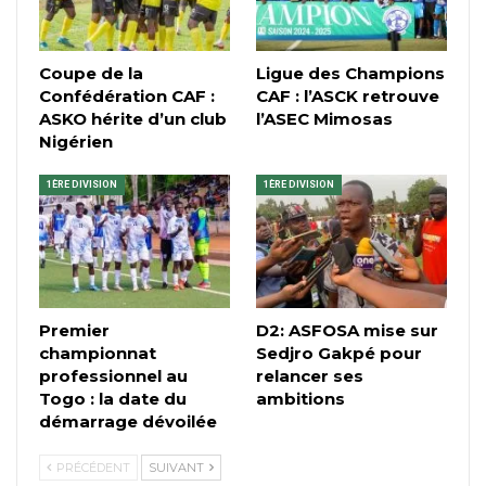
Coupe de la
Ligue des Champions
Confédération CAF :
CAF : l’ASCK retrouve
ASKO hérite d’un club
l’ASEC Mimosas
Nigérien
1ÈRE DIVISION
1ÈRE DIVISION
Premier
D2: ASFOSA mise sur
championnat
Sedjro Gakpé pour
professionnel au
relancer ses
Togo : la date du
ambitions
démarrage dévoilée
PRÉCÉDENT
SUIVANT