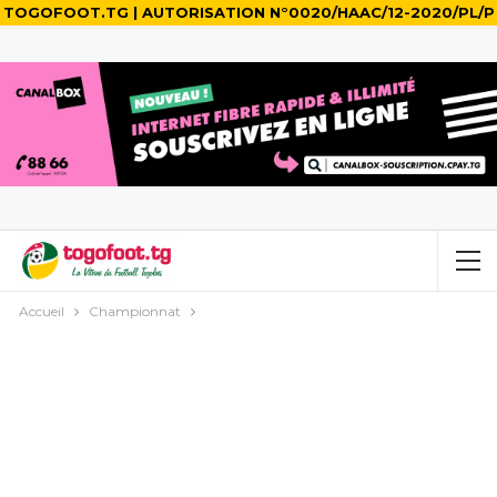
TOGOFOOT.TG | AUTORISATION N°0020/HAAC/12-2020/PL/P
Accueil
Championnat