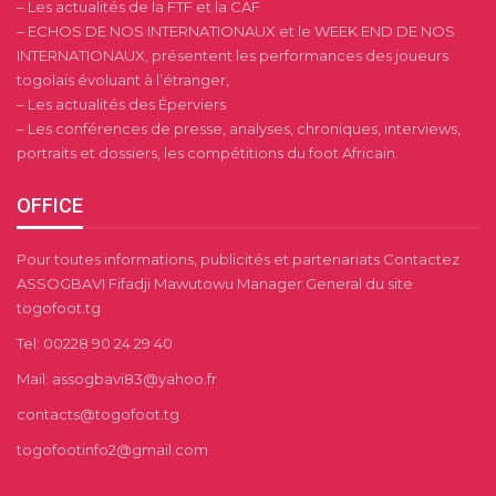
– Les actualités de la FTF et la CAF
– ECHOS DE NOS INTERNATIONAUX et le WEEK END DE NOS
INTERNATIONAUX, présentent les performances des joueurs
togolais évoluant à l’étranger,
– Les actualités des Éperviers
– Les conférences de presse, analyses, chroniques, interviews,
portraits et dossiers, les compétitions du foot Africain.
OFFICE
Pour toutes informations, publicités et partenariats Contactez
ASSOGBAVI Fifadji Mawutowu Manager General du site
togofoot.tg
Tel: 00228 90 24 29 40
Mail: assogbavi83@yahoo.fr
contacts@togofoot.tg
togofootinfo2@gmail.com