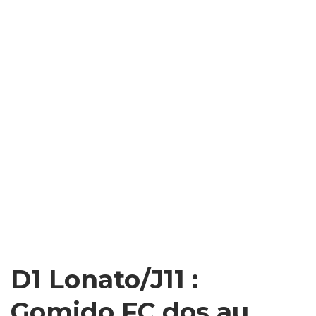
D1 Lonato/J11 :
Gomido FC dos au