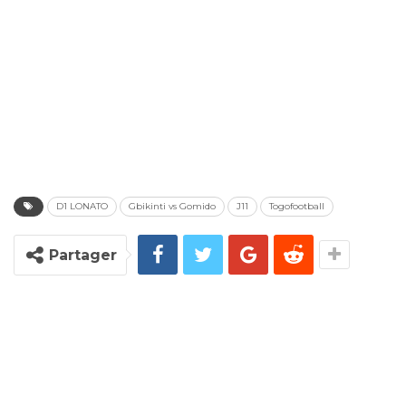
D1 LONATO
Gbikinti vs Gomido
J11
Togofootball
Partager