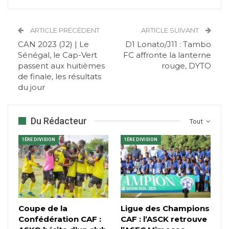
ARTICLE PRÉCÉDENT
ARTICLE SUIVANT
CAN 2023 (J2) | Le
D1 Lonato/J11 : Tambo
Sénégal, le Cap-Vert
FC affronte la lanterne
passent aux huitièmes
rouge, DYTO
de finale, les résultats
du jour
Du Rédacteur
Tout
1ÈRE DIVISION
1ÈRE DIVISION
Coupe de la
Ligue des Champions
Confédération CAF :
CAF : l’ASCK retrouve