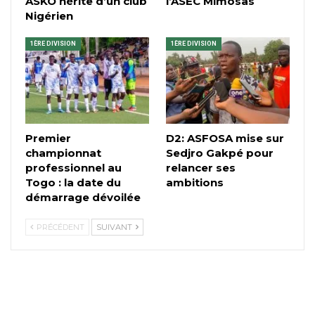
ASKO hérite d’un club
l’ASEC Mimosas
Nigérien
1ÈRE DIVISION
1ÈRE DIVISION
Premier
D2: ASFOSA mise sur
championnat
Sedjro Gakpé pour
professionnel au
relancer ses
Togo : la date du
ambitions
démarrage dévoilée
PRÉCÉDENT
SUIVANT