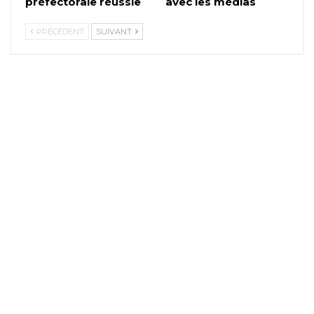
préfectorale réussie
avec les médias
PRÉCÉDENT
SUIVANT