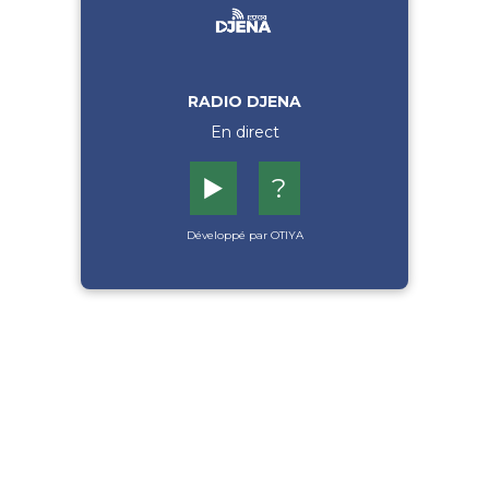
RADIO DJENA
En direct
▶️
?
Développé par OTIYA