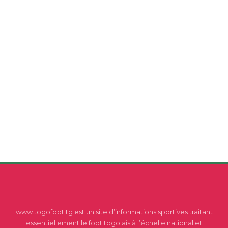
www.togofoot.tg est un site d’informations sportives traitant
essentiellement le foot togolais à l’échelle national et