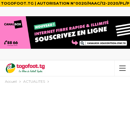
TOGOFOOT.TG | AUTORISATION N°0020/HAAC/12-2020/PL/P
Accueil
ACTUALITES