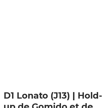
D1 Lonato (J13) | Hold-
up de Gomido et de