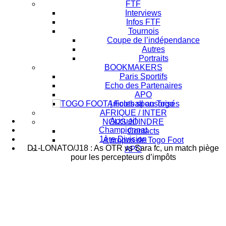
FTF
Interviews
Infos FTF
Tournois
Coupe de l’indépendance
Autres
Portraits
BOOKMAKERS
Paris Sportifs
Echo des Partenaires
APO
Articles sponsorisés
AFRIQUE / INTER
Accueil
NOUS JOINDRE
Championnat
Contacts
1ère Division
A propos de Togo Foot
D1-LONATO/J18 : As OTR vs Sara fc, un match piège
APO
pour les percepteurs d’impôts