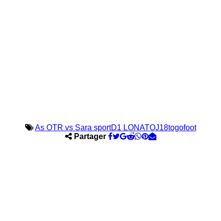
As OTR vs Sara sport
D1 LONATO
J18
togofoot
Partager