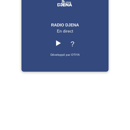
RADIO DJENA
En direct
▶️
?
Développé par OTIYA