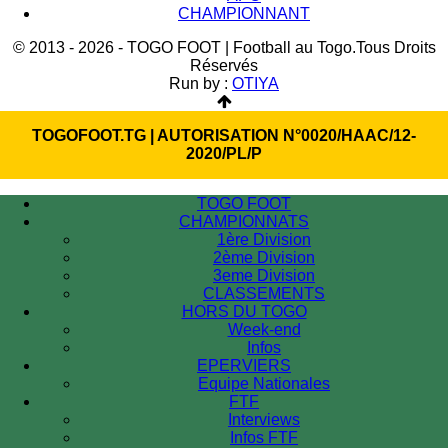
CHAMPIONNANT
© 2013 - 2026 - TOGO FOOT | Football au Togo.Tous Droits
Réservés
Run by :
OTIYA
TOGOFOOT.TG | AUTORISATION N°0020/HAAC/12-
2020/PL/P
TOGO FOOT
CHAMPIONNATS
1ère Division
2ème Division
3eme Division
CLASSEMENTS
HORS DU TOGO
Week-end
Infos
EPERVIERS
Equipe Nationales
FTF
Interviews
Infos FTF