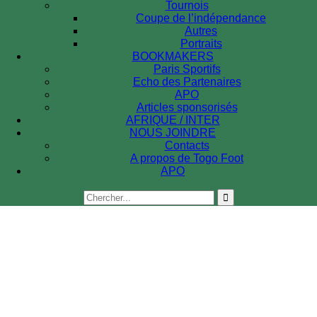
Tournois
Coupe de l’indépendance
Autres
Portraits
BOOKMAKERS
Paris Sportifs
Echo des Partenaires
APO
Articles sponsorisés
AFRIQUE / INTER
NOUS JOINDRE
Contacts
A propos de Togo Foot
APO