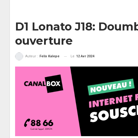
D1 Lonato J18: Doumb
ouverture
Le
12 Avr 2024
Auteur :
Felix Kalepe