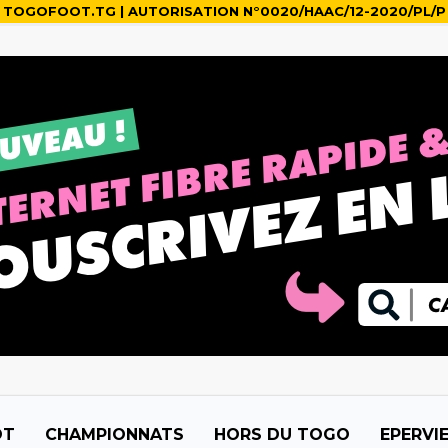
TOGOFOOT.TG | AUTORISATION N°0020/HAAC/12-2020/PL/P
OT
CHAMPIONNATS
HORS DU TOGO
EPERVI