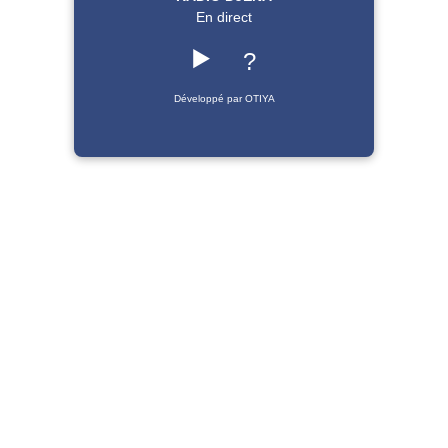
En direct
▶️
?
Développé par OTIYA