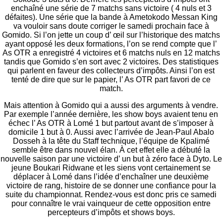
enchaîné une série de 7 matchs sans victoire ( 4 nuls et 3
défaites). Une série que la bande à Ametokodo Messan King
va vouloir sans doute corriger le samedi prochain face à
Gomido. Si l’on jette un coup d’ œil sur l’historique des matchs
ayant opposé les deux formations, l’on se rend compte que l’
As OTR a enregistré 4 victoires et 6 matchs nuls en 12 matchs
tandis que Gomido s’en sort avec 2 victoires. Des statistiques
qui parlent en faveur des collecteurs d’impôts. Ainsi l’on est
tenté de dire que sur le papier, l’ As OTR part favori de ce
match.
Mais attention à Gomido qui a aussi des arguments à vendre.
Par exemple l’année dernière, les show boys avaient tenu en
échec l’ As OTR à Lomé 1 but partout avant de s’imposer à
domicile 1 but à 0. Aussi avec l’arrivée de Jean-Paul Abalo
Dosseh à la tête du Staff technique, l’équipe de Kpalimé
semble être dans nouvel élan. À cet effet elle a débuté la
nouvelle saison par une victoire d’ un but à zéro face à Dyto. Le
jeune Boukari Ridwane et les siens vont certainement se
déplacer à Lomé dans l’idée d’enchaîner une deuxième
victoire de rang, histoire de se donner une confiance pour la
suite du championnat. Rendez-vous est donc pris ce samedi
pour connaître le vrai vainqueur de cette opposition entre
percepteurs d’impôts et shows boys.