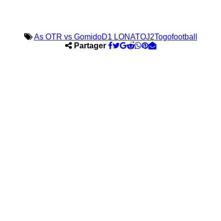
As OTR vs Gomido
D1 LONATO
J2
Togofootball
Partager