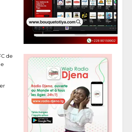
FC de
de
er