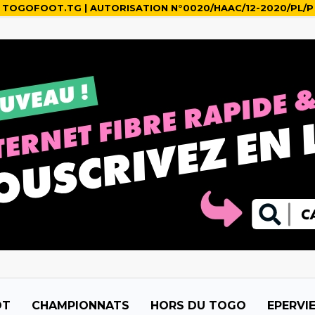
TOGOFOOT.TG | AUTORISATION N°0020/HAAC/12-2020/PL/P
OT
CHAMPIONNATS
HORS DU TOGO
EPERVI