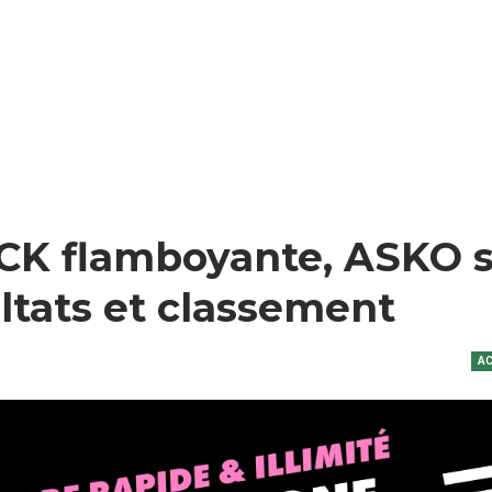
ASCK flamboyante, ASKO 
ltats et classement
AC