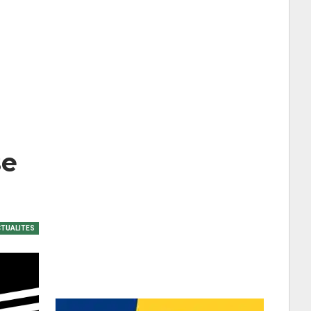
se
TUALITES